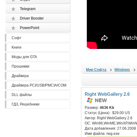
Telegram
Driver Booster
PowerPoint
Софт
Книги
Моды для GTA
Прошивки
Мир Софта
Windows
Драйвера
Драйвера PCI/USB/PMCIA/COM
Right WebGallery 2.6
DLL файлы
ГДЗ, Решебники
Размер:
4636 Kb
Статус (Цена) :
$29.00 US
Автор:
Right WebGallery 2.6
ОС:
Win98,WinME,WinXP,WinN
Дата добавления:
27.06.2008
Имя файла:
rwg.exe