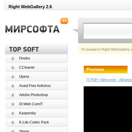
Right WebGallery 2.6
Установите Right WebGallery 
Firefox
CCleaner
Реклама
Opera
IT POP • Айти-поп - Айтип
Avast Free Antivirus
Adobe Photoshop
Dr.Web CureIT
Kaspersky
K-Lite Codec Pack
Skype