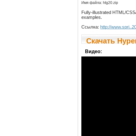
Имя файла:
htg20.zip
Fully-illustrated HTML/CSS
examples.
Ссылка:
http://www.spri..2
Скачать Hyper
Видео: