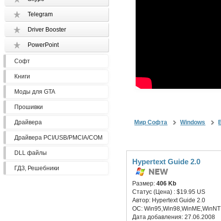
Telegram
Driver Booster
PowerPoint
Софт
Книги
Моды для GTA
Прошивки
Драйвера
Мир Софта
Windows
Драйвера PCI/USB/PMCIA/COM
DLL файлы
Hypertext Guide 2.0
ГДЗ, Решебники
Размер:
406 Kb
Статус (Цена) :
$19.95 US
Автор:
Hypertext Guide 2.0
ОС:
Win95,Win98,WinME,WinNT
Дата добавления:
27.06.2008