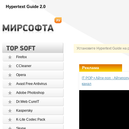
Hypertext Guide 2.0
Установите Hypertext Guide на 
Firefox
CCleaner
Реклама
Opera
IT POP • Айти-поп - Айтипо
Avast Free Antivirus
канал
Adobe Photoshop
Dr.Web CureIT
Kaspersky
K-Lite Codec Pack
Skype