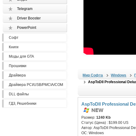
Telegram
Driver Booster
PowerPoint
Софт
Книги
Моды для GTA
Прошивки
Драйвера
Мир Софта
Windows
AspToDll Professional Delu
Драйвера PCI/USB/PMCIA/COM
DLL файлы
ГДЗ, Решебники
AspToDll Professional De
Размер:
1240 Kb
Статус (Цена) :
$199.00 US
Автор:
AspToDll Professional De
ОС:
Windows