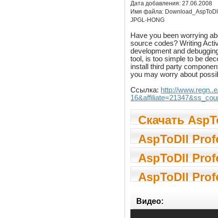
Дата добавления:
27.06.2008
Имя файла:
Download_AspToDl
JPGL-HONG
Have you been worrying abou
source codes? Writing Activ
development and debugging.
tool, is too simple to be d
install third party componen
you may worry about possi
Ссылка:
http://www.regn.
16&affiliate=21347&ss
Скачать AspTo
AspToDll Prof
AspToDll Prof
AspToDll Prof
Видео: