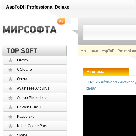
AspToDll Professional Deluxe
Установите AspToDll Profession
Firefox
CCleaner
Реклама
Opera
IT POP • Айти-поп - Айтипо
Avast Free Antivirus
канал
Adobe Photoshop
Dr.Web CureIT
Kaspersky
K-Lite Codec Pack
Skype