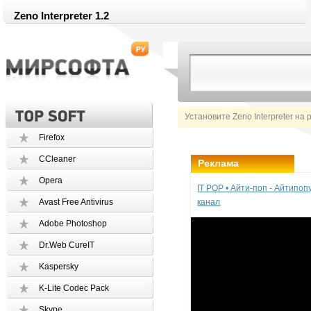
Zeno Interpreter 1.2
Установите Zeno Interpreter на
Firefox
CCleaner
Реклама
Opera
IT POP • Айти-поп - Айтипо
Avast Free Antivirus
канал
Adobe Photoshop
Dr.Web CureIT
Kaspersky
K-Lite Codec Pack
Skype