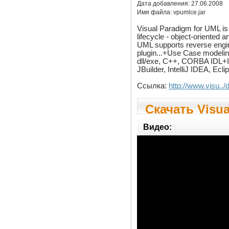
Дата добавления:
27.06.2008
Имя файла:
vpumlce.jar
Visual Paradigm for UML is 
lifecycle - object-oriented 
UML supports reverse engin
plugin...+Use Case model
dll/exe, C++, CORBA IDL+I
JBuilder, IntelliJ IDEA, E
Ссылка:
http://www.visu..
Скачать Visua
(Community Edi
Видео: