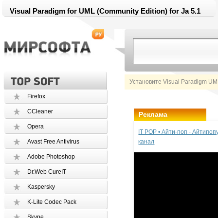
Visual Paradigm for UML (Community Edition) for Ja 5.1
Установите Visual Paradigm UM
Firefox
CCleaner
Реклама
Opera
IT POP • Айти-поп - Айтипо
Avast Free Antivirus
канал
Adobe Photoshop
Dr.Web CureIT
Kaspersky
K-Lite Codec Pack
Skype