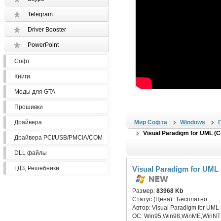
Telegram
Driver Booster
PowerPoint
Софт
Книги
Моды для GTA
Прошивки
Драйвера
Мир Софта
Windows
Visual Paradigm for UML (C
Драйвера PCI/USB/PMCIA/COM
DLL файлы
ГДЗ, Решебники
Visual Paradigm for UML 
Размер:
83968 Kb
Статус (Цена) :
Бесплатно
Автор:
Visual Paradigm for UML 
ОС:
Win95,Win98,WinME,WinNT 