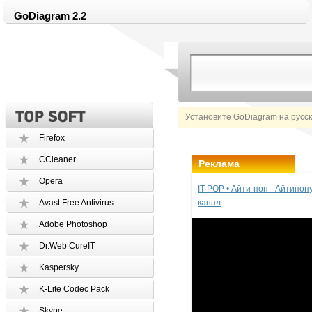
GoDiagram 2.2
Установите GoDiagram на русс
Firefox
CCleaner
Реклама
Opera
IT POP • Айти-поп - Айтипо
Avast Free Antivirus
канал
Adobe Photoshop
Dr.Web CureIT
Kaspersky
K-Lite Codec Pack
Skype