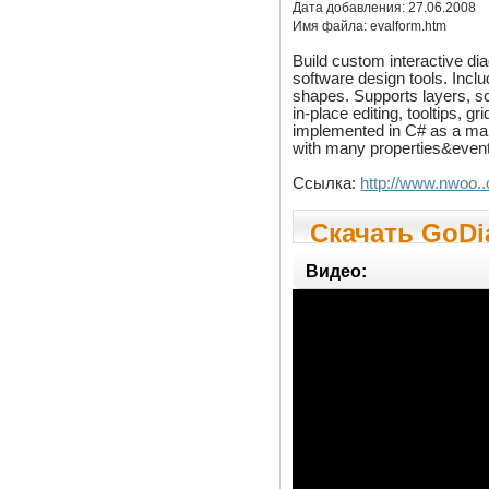
Дата добавления:
27.06.2008
Имя файла:
evalform.htm
Build custom interactive di
software design tools. Incl
shapes. Supports layers, sc
in-place editing, tooltips, g
implemented in C# as a ma
with many properties&event
Ссылка:
http://www.nwoo.
Скачать GoDi
Видео: