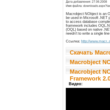
Дата добавления:
27.06.2008
Имя файла:
downloads.aspx?lan
Macrobject NObject is an 
be used in Microsoft .NET
to access database complet
framework includes OQL.NET
(OQL) based on native .NE
needn't to write a single li
Ссылка:
http://www.macr.
Скачать Macr
Framework 2.0
Macrobject N
Framework 2.0
Macrobject N
Framework 2.0
Видео: