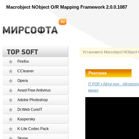
Macrobject NObject O/R Mapping Framework 2.0.0.1087
Установите Macrobject NObject
Firefox
CCleaner
Реклама
Opera
IT POP • Айти-поп - Айтипо
Avast Free Antivirus
канал
Adobe Photoshop
Dr.Web CureIT
Kaspersky
K-Lite Codec Pack
Skype