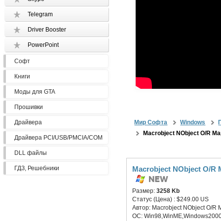
Telegram
Driver Booster
PowerPoint
Софт
Книги
Моды для GTA
Прошивки
Драйвера
Мир Софта
Windows
Macrobject NObject O/R Ma
Драйвера PCI/USB/PMCIA/COM
DLL файлы
ГДЗ, Решебники
Macrobject NObject O/R 
Размер:
3258 Kb
Статус (Цена) :
$249.00 US
Автор:
Macrobject NObject O/R 
ОС:
Win98,WinME,Windows2000,