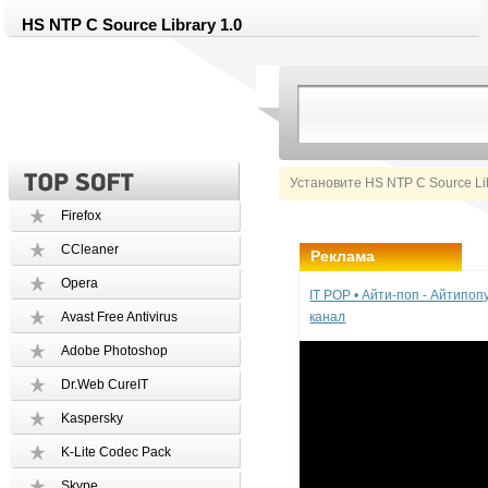
HS NTP C Source Library 1.0
Установите HS NTP C Source Li
Firefox
CCleaner
Реклама
Opera
IT POP • Айти-поп - Айтипо
Avast Free Antivirus
канал
Adobe Photoshop
Dr.Web CureIT
Kaspersky
K-Lite Codec Pack
Skype