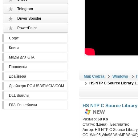
Telegram
Driver Booster
PowerPoint
Софт
Книги
Моды для GTA
Прошивки
Драйвера
Мир Софта
Windows
HS NTP C Source Library 1
Драйвера PCI/USB/PMCIA/COM
DLL файлы
ГДЗ, Решебники
HS NTP C Source Library
Размер:
68 Kb
Статус (Цена) :
Бесплатно
Автор:
HS NTP C Source Library
ОС:
Win95,Win98,WinME,WinXP