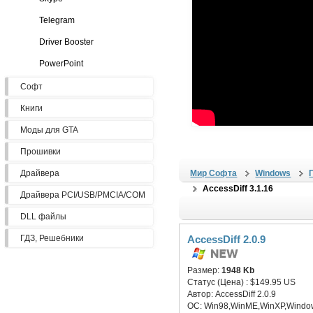
Telegram
Driver Booster
PowerPoint
Софт
Книги
Моды для GTA
Прошивки
Драйвера
Мир Софта
Windows
AccessDiff 3.1.16
Драйвера PCI/USB/PMCIA/COM
DLL файлы
ГДЗ, Решебники
AccessDiff 2.0.9
Размер:
1948 Kb
Статус (Цена) :
$149.95 US
Автор:
AccessDiff 2.0.9
ОС:
Win98,WinME,WinXP,Windo