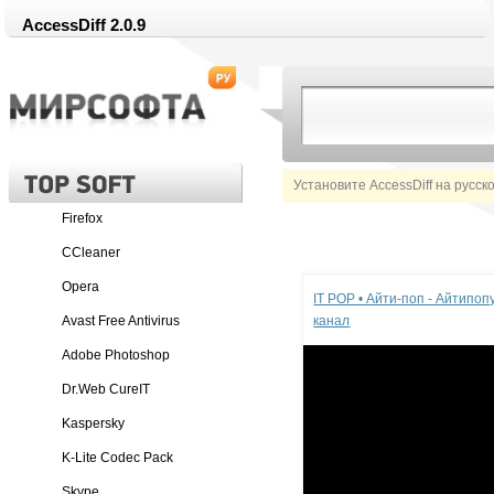
AccessDiff 2.0.9
Установите AccessDiff на русск
Firefox
CCleaner
Реклама
Opera
IT POP • Айти-поп - Айтипо
Avast Free Antivirus
канал
Adobe Photoshop
Dr.Web CureIT
Kaspersky
K-Lite Codec Pack
Skype