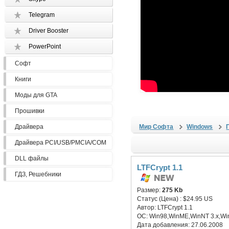
Telegram
Driver Booster
PowerPoint
Софт
Книги
Моды для GTA
Прошивки
Драйвера
Мир Софта
Windows
Драйвера PCI/USB/PMCIA/COM
DLL файлы
LTFCrypt 1.1
ГДЗ, Решебники
Размер:
275 Kb
Статус (Цена) :
$24.95 US
Автор:
LTFCrypt 1.1
ОС:
Win98,WinME,WinNT 3.x,Wi
Дата добавления:
27.06.2008