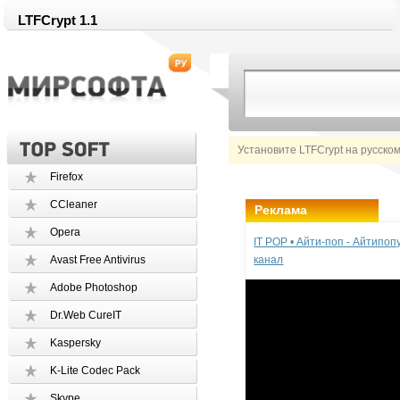
LTFCrypt 1.1
Установите LTFCrypt на русско
Firefox
CCleaner
Реклама
Opera
IT POP • Айти-поп - Айтипо
Avast Free Antivirus
канал
Adobe Photoshop
Dr.Web CureIT
Kaspersky
K-Lite Codec Pack
Skype