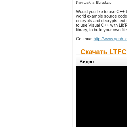
Имя файла:
ltfcrypt.zip
Would you like to use C++ t
world example source code 
encrypts and decrypts text o
to use Visual C++ with Lib
library, to build your own fi
Ссылка:
http://www.yeoh..c
Скачать LTFCr
Видео: