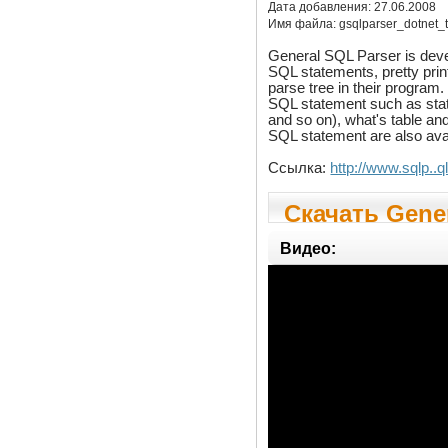
Дата добавления:
27.06.2008
Имя файла:
gsqlparser_dotnet_tr
General SQL Parser is deve
SQL statements, pretty pri
parse tree in their program.
SQL statement such as state
and so on), what's table and
SQL statement are also ava
Ссылка:
http://www.sqlp..q
Скачать Gener
1.8.4
Видео: