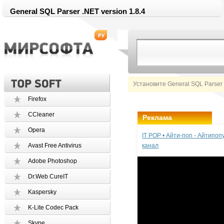
General SQL Parser .NET version 1.8.4
Установите General SQL Parser
Firefox
CCleaner
Реклама
Opera
IT POP • Айти-поп - Айтипо
Avast Free Antivirus
канал
Adobe Photoshop
Dr.Web CureIT
Kaspersky
K-Lite Codec Pack
Skype