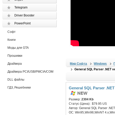
Telegram
Driver Booster
PowerPoint
Софт
Книги
Моды для GTA
Прошивки
Драйвера
Мир Софта
Windows
General SQL Parser .NET ve
Драйвера PCI/USB/PMCIA/COM
DLL файлы
ГДЗ, Решебники
General SQL Parser .NET 
Размер:
2304 Kb
Статус (Цена) :
$79.95 US
Автор:
General SQL Parser .NET 
ОС:
Win95,Win98,WinNT 4.x,W