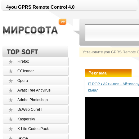
4you GPRS Remote Control 4.0
Установите you GPRS Remote Co
Firefox
CCleaner
Реклама
Opera
IT POP • Айти-поп - Айтипо
Avast Free Antivirus
канал
Adobe Photoshop
Dr.Web CureIT
Kaspersky
K-Lite Codec Pack
Skype