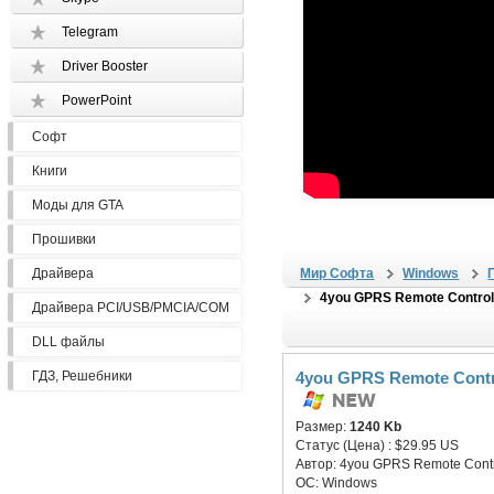
Telegram
Driver Booster
PowerPoint
Софт
Книги
Моды для GTA
Прошивки
Драйвера
Мир Софта
Windows
4you GPRS Remote Control
Драйвера PCI/USB/PMCIA/COM
DLL файлы
ГДЗ, Решебники
4you GPRS Remote Contr
Размер:
1240 Kb
Статус (Цена) :
$29.95 US
Автор:
4you GPRS Remote Contr
ОС:
Windows