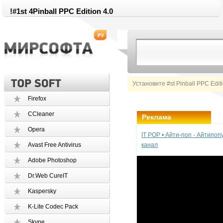
!#1st 4Pinball PPC Edition 4.0
Установите #st Pinball PPC Edit
Firefox
CCleaner
Реклама
Opera
IT POP • Айти-поп - Айтипо
Avast Free Antivirus
канал
Adobe Photoshop
Dr.Web CureIT
Kaspersky
K-Lite Codec Pack
Skype