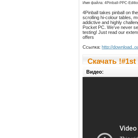
Имя файла:
4Pinball-PPC-Editio
4Pinball takes pinball on th
scrolling hi-colour tables,
addictive and highly challe
Pocket PC. We've never see
testing! Just read our exte
offers
Ссылка:
http://download..o
Скачать !#1st 
Видео: