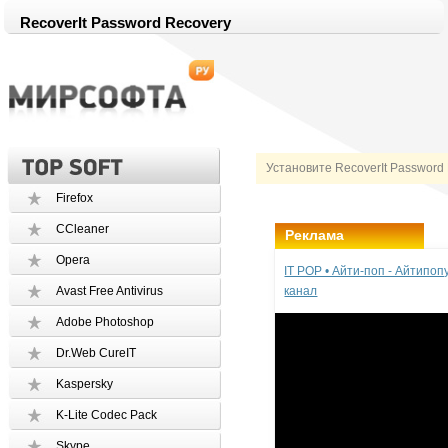
RecoverIt Password Recovery
Установите RecoverIt Password
Firefox
CCleaner
Реклама
Opera
IT POP • Айти-поп - Айтипо
Avast Free Antivirus
канал
Adobe Photoshop
Dr.Web CureIT
Kaspersky
K-Lite Codec Pack
Skype