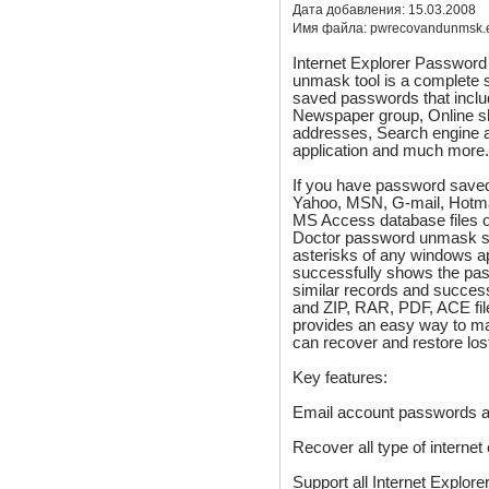
Дата добавления:
15.03.2008
Имя файла:
pwrecovandunmsk.
Internet Explorer Passwor
unmask tool is a complete so
saved passwords that includ
Newspaper group, Online sh
addresses, Search engine 
application and much more
If you have password saved
Yahoo, MSN, G-mail, Hotma
MS Access database files or
Doctor password unmask so
asterisks of any windows ap
successfully shows the pas
similar records and succes
and ZIP, RAR, PDF, ACE fi
provides an easy way to ma
can recover and restore los
Key features:
Email account passwords an
Recover all type of internet
Support all Internet Explore