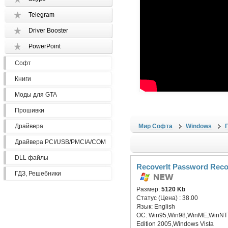
Telegram
Driver Booster
PowerPoint
Софт
Книги
Моды для GTA
Прошивки
Драйвера
Мир Софта
Windows
Драйвера PCI/USB/PMCIA/COM
DLL файлы
RecoverIt Password Rec
ГДЗ, Решебники
Размер:
5120 Kb
Статус (Цена) :
38.00
Язык:
English
ОС:
Win95,Win98,WinME,WinNT 
Edition 2005,Windows Vista