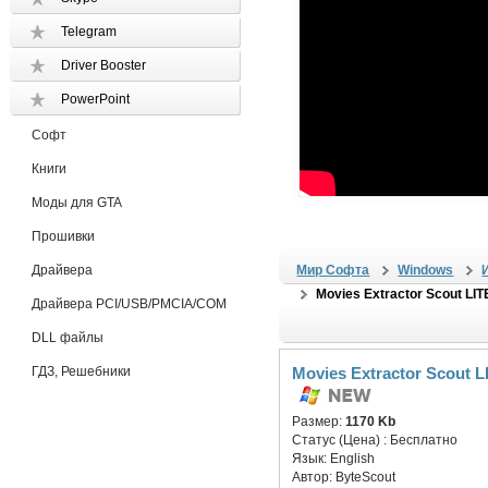
Telegram
Driver Booster
PowerPoint
Софт
Книги
Моды для GTA
Прошивки
Драйвера
Мир Софта
Windows
Movies Extractor Scout LIT
Драйвера PCI/USB/PMCIA/COM
DLL файлы
ГДЗ, Решебники
Movies Extractor Scout L
Размер:
1170 Kb
Статус (Цена) :
Бесплатно
Язык:
English
Автор:
ByteScout