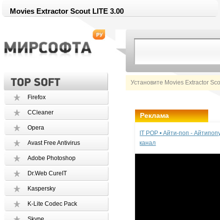
Movies Extractor Scout LITE 3.00
Установите Movies Extractor Sc
Firefox
CCleaner
Реклама
Opera
IT POP • Айти-поп - Айтипо
Avast Free Antivirus
канал
Adobe Photoshop
Dr.Web CureIT
Kaspersky
K-Lite Codec Pack
Skype