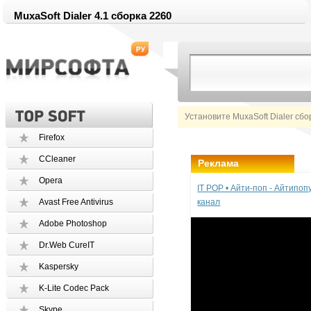
MuxaSoft Dialer 4.1 сборка 2260
Установите MuxaSoft Dialer сбо
Firefox
CCleaner
Реклама
Opera
IT POP • Айти-поп - Айтипо
Avast Free Antivirus
канал
Adobe Photoshop
Dr.Web CureIT
Kaspersky
K-Lite Codec Pack
Skype