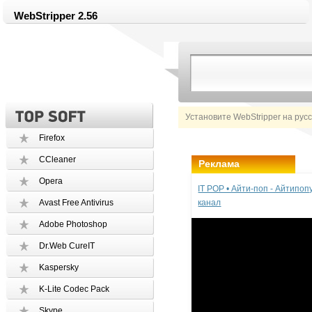
WebStripper 2.56
Установите WebStripper на рус
Firefox
CCleaner
Реклама
Opera
IT POP • Айти-поп - Айтипо
Avast Free Antivirus
канал
Adobe Photoshop
Dr.Web CureIT
Kaspersky
K-Lite Codec Pack
Skype