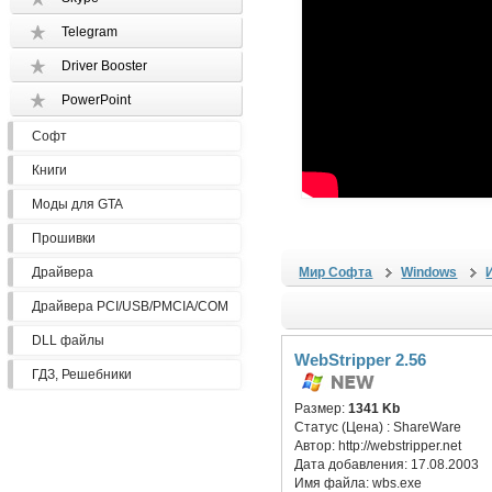
Telegram
Driver Booster
PowerPoint
Софт
Книги
Моды для GTA
Прошивки
Драйвера
Мир Софта
Windows
Драйвера PCI/USB/PMCIA/COM
DLL файлы
WebStripper 2.56
ГДЗ, Решебники
Размер:
1341 Kb
Статус (Цена) :
ShareWare
Автор:
http://webstripper.net
Дата добавления:
17.08.2003
Имя файла:
wbs.exe