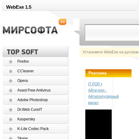
WebExe 1.5
Установите WebExe на русском
Firefox
CCleaner
Реклама
Opera
IT POP •
Avast Free Antivirus
Айти-поп -
Айтипопулярный
Adobe Photoshop
канал
Dr.Web CureIT
Kaspersky
K-Lite Codec Pack
Skype