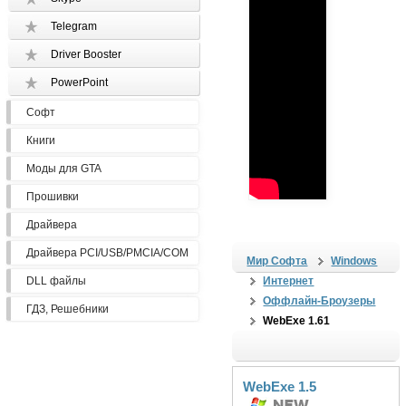
Telegram
Driver Booster
PowerPoint
Софт
Книги
Моды для GTA
Прошивки
Драйвера
Драйвера PCI/USB/PMCIA/COM
Мир Софта
Windows
DLL файлы
Интернет
Оффлайн-Броузеры
ГДЗ, Решебники
WebExe 1.61
WebExe 1.5