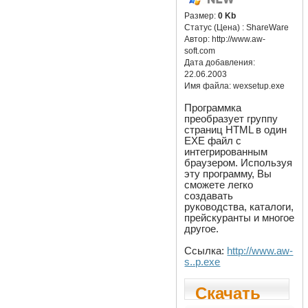
Размер:
0 Kb
Статус (Цена) :
ShareWare
Автор:
http://www.aw-
soft.com
Дата добавления:
22.06.2003
Имя файла:
wexsetup.exe
Программка
преобразует группу
страниц HTML в один
EXE файл с
интегрированным
браузером. Используя
эту программу, Вы
сможете легко
создавать
руководства, каталоги,
прейскуранты и многое
другое.
Ссылка:
http://www.aw-
s..p.exe
Скачать