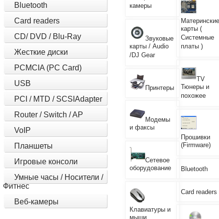
Bluetooth
камеры
Card readers
Матерински
карты (
CD/ DVD / Blu-Ray
Системные
Звуковые
карты / Audio
платы )
Жесткие диски
/DJ Gear
PCMCIA (PC Card)
TV
USB
Тюнеры и
Принтеры
похожее
PCI / MTD / SCSIAdapter
Router / Switch / AP
Модемы
и факсы
VoIP
Прошивки
(Firmware)
Планшеты
Сетевое
Игровые консоли
оборудование
Bluetooth
Умные часы / Носители /
Фитнес
Card readers
Веб-камеры
Клавиатуры и
мыши