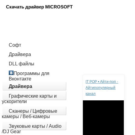
Скачать драйвер MICROSOFT
Софт
Драйвера
DLL файлы
Реклама
Программы для
Вконтакте
IT POP • Айти-поп -
Драйвера
Айтипопулярный
канал
Графические карты и
ускорители
Сканеры / Цифровые
камеры / Веб-камеры
Звуковые карты / Audio
/DJ Gear