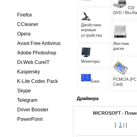
CD/
DVD / Blu-R
Firefox
CCleaner
Джойстики,
игровые
Opera
устройства
Avast Free Antivirus
Жесткие
диски
Adobe Photoshop
Мониторы
Dr.Web CureIT
Kaspersky
PCMCIA (PC
K-Lite Codec Pack
Биос
Card)
Skype
Драйвера
Telegram
Driver Booster
MICROSOFT - Пла
PowerPoint
1
[
| ]