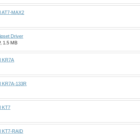
rd AT7-MAX2
pset Driver
, 1.5 MB
rd KR7A
rd KR7A-133R
d KT7
rd KT7-RAID