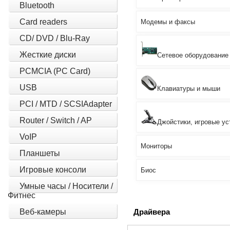
Bluetooth
Card readers
Модемы и факсы
CD/ DVD / Blu-Ray
Жесткие диски
Сетевое оборудование
PCMCIA (PC Card)
USB
Клавиатуры и мыши
PCI / MTD / SCSIAdapter
Router / Switch / AP
Джойстики, игровые ус
VoIP
Мониторы
Планшеты
Игровые консоли
Биос
Умные часы / Носители /
Фитнес
Веб-камеры
Драйвера