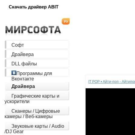
Скачать драйвер ABIT
Софт
Драйвера
DLL файлы
Реклама
Программы для
Вконтакте
IT POP • Айти-поп - Айтип
Драйвера
Графические карты и
ускорители
Сканеры / Цифровые
камеры / Веб-камеры
Звуковые карты / Audio
/DJ Gear