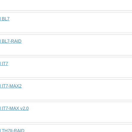
d BL7
d BL7-RAID
 IT7
d IT7-MAX2
d IT7-MAX v2.0
d TH7II-RAID