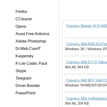
Firefox
CCleaner
Скачать Biostar Hi-Fi A8
Opera
,
Avast Free Antivirus
Adobe Photoshop
Скачать Abit AA8-3rd Eye 
Dr.Web CureIT
Windows 2K / Windows XP
Kaspersky
Скачать Abit IC7-G Silic
K-Lite Codec Pack
Win All, 564 KB
Skype
Telegram
Скачать Abit BG7 Intel Ch
Windows 9X/ME/NT/2K/XP
Driver Booster
PowerPoint
Скачать Abit motherboar
Win All, 204 KB