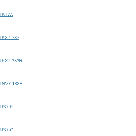
d KT7A
d KX7-333
rd KX7-333R
rd NV7-133R
d IS7-E
d IS7-G