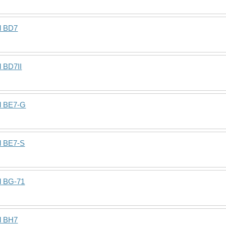
d BD7
d BD7II
d BE7-G
d BE7-S
d BG-71
d BH7