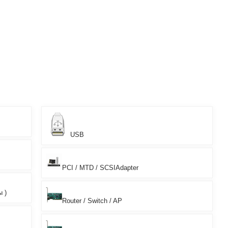
USB
PCI / MTD / SCSIAdapter
ы )
Router / Switch / AP