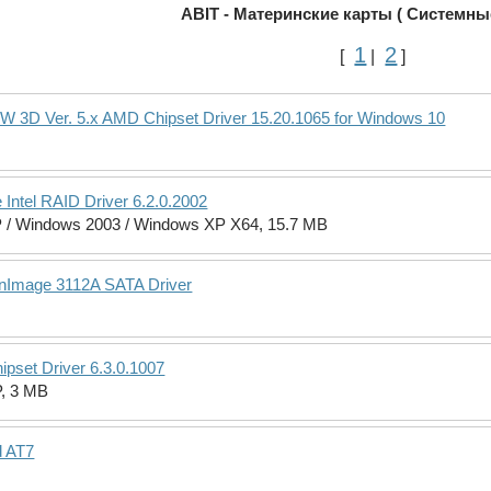
ABIT - Материнские карты ( Системны
1
2
[
|
]
5W 3D Ver. 5.x AMD Chipset Driver 15.20.1065 for Windows 10
Intel RAID Driver 6.2.0.2002
 / Windows 2003 / Windows XP X64, 15.7 MB
onImage 3112A SATA Driver
ipset Driver 6.3.0.1007
, 3 MB
d AT7