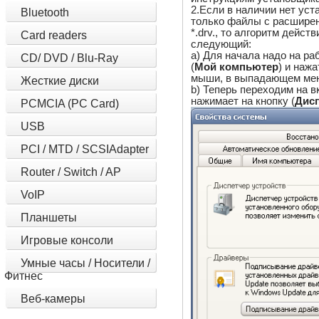
2.Если в наличии нет уст
Bluetooth
только файлы с расширениями
*.drv., то алгоритм дейс
Card readers
следующий:
a) Для начала надо на р
CD/ DVD / Blu-Ray
(
Мой компьютер
) и наж
мыши, в выпадающем мен
Жесткие диски
b) Теперь переходим на в
нажимает на кнопку (
Дисп
PCMCIA (PC Card)
USB
PCI / MTD / SCSIAdapter
Router / Switch / AP
VoIP
Планшеты
Игровые консоли
Умные часы / Носители /
Фитнес
Веб-камеры