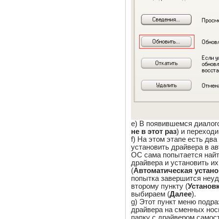
e) В появившемся диалог
не в этот раз
) и переходи
f) На этом этапе есть дв
установить драйвера в а
ОС сама попытается най
драйвера и установить их
(
Автоматическая устано
попытка завершится неуд
второму пункту (
Установк
выбираем (
Далее
).
g) Этот пункт меню подр
драйвера на сменных нос
папку с драйвером самос