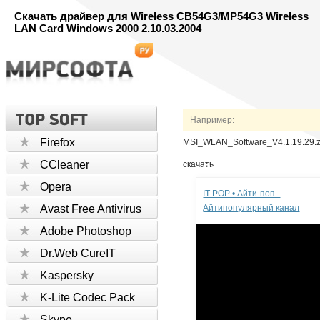
Скачать драйвер для Wireless CB54G3/MP54G3 Wireless
LAN Card Windows 2000 2.10.03.2004
Например:
Firefox
MSI_WLAN_Software_V4.1.19.29.z
CCleaner
скачать
Реклама
Opera
IT POP • Айти-поп -
Avast Free Antivirus
Айтипопулярный канал
Adobe Photoshop
Dr.Web CureIT
Kaspersky
K-Lite Codec Pack
Skype