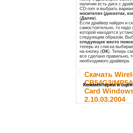
наличии есть диск с драй
CD-rom и выбрать вариан
носителях (дискетах, ко
(
Далее
).
Если драйвер найден и ск
самостоятельно, то надо 
которой находятся устан
следующим образом. Выб
следующее место поиск
теперь из списка выбира
на кнопку (
ОК
). Теперь с
все сделано правильно, т
необходимого драйвера.
Скачать Wirel
CB54G3/MP54G
Комментарии и оцен
Card Windows
2.10.03.2004