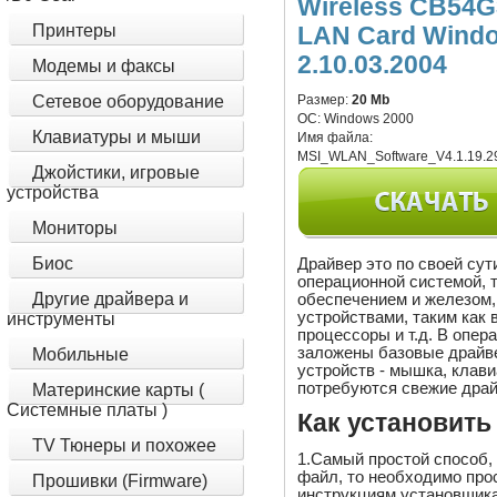
Wireless CB54G
Принтеры
LAN Card Wind
2.10.03.2004
Модемы и факсы
Сетевое оборудование
Размер:
20 Mb
ОС:
Windows 2000
Клавиатуры и мыши
Имя файла:
MSI_WLAN_Software_V4.1.19.29
Джойстики, игровые
устройства
Мониторы
Биос
Драйвер это по своей су
операционной системой, 
Другие драйвера и
обеспечением и железом,
устройствами, таким как 
инструменты
процессоры и т.д. В опер
заложены базовые драйв
Мобильные
устройств - мышка, клави
потребуются свежие драй
Материнские карты (
Системные платы )
Как установить
TV Тюнеры и похожее
1.Самый простой способ,
файл, то необходимо прос
Прошивки (Firmware)
инструкциям установщика