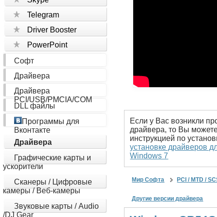
Telegram
Driver Booster
PowerPoint
Софт
Драйвера
Драйвера
PCI/USB/PMCIA/COM
DLL файлы
Если у Вас возникли п
Программы для
драйвера, то Вы может
Вконтакте
инструкцией по устано
Драйвера
установке драйверов дл
Windows 7
Графические карты и
ускорители
Мир Софта
PCI / MTD / S
Сканеры / Цифровые
камеры / Веб-камеры
Другие версии драйвера
Звуковые карты / Audio
/DJ Gear