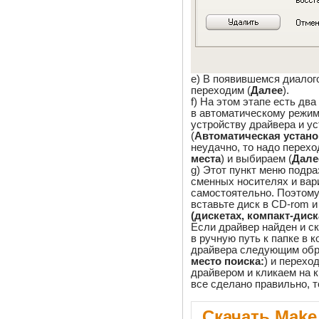
e) В появившемся диалог
переходим (
Далее
).
f) На этом этапе есть дв
в автоматическому режим
устройству драйвера и ус
(
Автоматическая устано
неудачно, то надо перехо
места
) и выбираем (
Дале
g) Этот пункт меню подр
сменных носителях и вар
самостоятельно. Поэтому 
вставьте диск в CD-rom и
(дискетах, компакт-диска
Если драйвер найден и ск
в ручную путь к папке в 
драйвера следующим обр
место поиска:
) и переход
драйвером и кликаем на к
все сделано правильно, т
Скачать Make