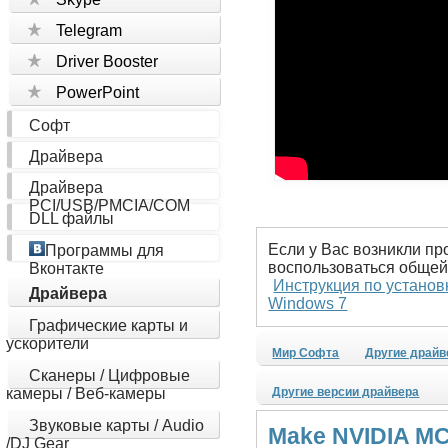
Telegram
Driver Booster
PowerPoint
Софт
Драйвера
Драйвера
PCI/USB/PMCIA/COM
DLL файлы
Если у Вас возникли пр
Программы для
воспользоваться общей
Вконтакте
Инструкция по установ
Драйвера
Windows 7
Графические карты и
ускорители
Мир Софта
Другие драйв
Сканеры / Цифровые
камеры / Веб-камеры
Другие версии драйвера
Звуковые карты / Audio
Make NVIDIA M
/DJ Gear