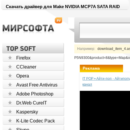
Скачать драйвер для Make NVIDIA MCP7A SATA RAID
Например:
download_item_4.a
Firefox
P5N9300&product=8&type=Map&o
CCleaner
Реклама
Opera
IT POP • Айти-поп - Айтипо
Avast Free Antivirus
канал
Adobe Photoshop
Dr.Web CureIT
Kaspersky
K-Lite Codec Pack
Skype