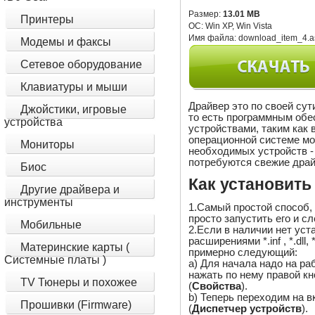
Размер:
13.01 MB
Принтеры
ОС:
Win XP, Win Vista
Имя файла:
download_item_4.a
Модемы и факсы
Сетевое оборудование
Клавиатуры и мыши
Драйвер это по своей су
Джойстики, игровые
то есть программным обе
устройства
устройствами, таким как 
операционной системе м
Мониторы
необходимых устройств - 
потребуются свежие драй
Биос
Как установить
Другие драйвера и
инструменты
1.Самый простой способ,
просто запустить его и с
Мобильные
2.Если в наличии нет ус
расширениями *.inf , *.dll,
Материнские карты (
примерно следующий:
Системные платы )
a) Для начала надо на ра
нажать по нему правой 
TV Тюнеры и похожее
(
Свойства
).
b) Теперь переходим на в
Прошивки (Firmware)
(
Диспетчер устройств
).