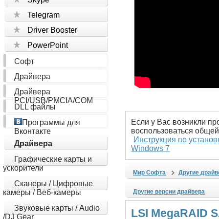
Telegram
Driver Booster
PowerPoint
Софт
Драйвера
Драйвера
PCI/USB/PMCIA/COM
DLL файлы
Если у Вас возникли пр
Программы для
воспользоваться общей
Вконтакте
Инструкция по установ
Драйвера
Windows 7
Графические карты и
ускорители
Мир Софта
Другие драйв
Сканеры / Цифровые
камеры / Веб-камеры
Другие версии драйвера
Звуковые карты / Audio
LSI MegaRAID SA
/DJ Gear