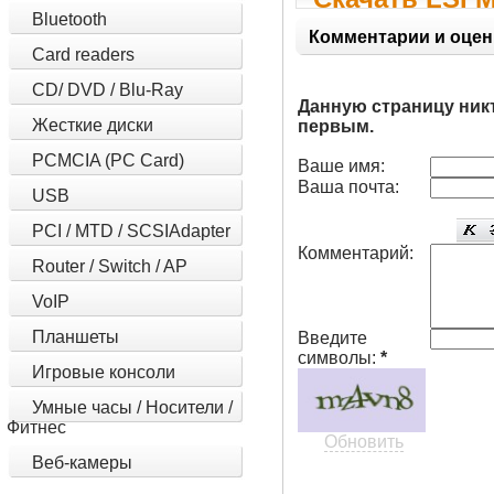
Bluetooth
Controller Dri
Комментарии и оцен
Card readers
CD/ DVD / Blu-Ray
Данную страницу ник
Жесткие диски
первым.
PCMCIA (PC Card)
Ваше имя:
Ваша почта:
USB
PCI / MTD / SCSIAdapter
Комментарий:
Router / Switch / AP
VoIP
Планшеты
Введите
символы:
*
Игровые консоли
Умные часы / Носители /
Фитнес
Обновить
Веб-камеры