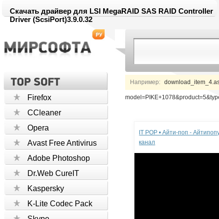
Скачать драйвер для LSI MegaRAID SAS RAID Controller
Driver (ScsiPort)3.9.0.32
Например:
download_item_4.a
Firefox
model=PIKE+1078&product=5&ty
CCleaner
Реклама
Opera
IT POP • Айти-поп - Айтипо
Avast Free Antivirus
канал
Adobe Photoshop
Dr.Web CureIT
Kaspersky
K-Lite Codec Pack
Skype