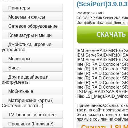
(ScsiPort)3.9.0.
Принтеры
Размер:
5.82 MB
Модемы и факсы
ОС:
Win XP, Win Server 2K3, Win
Имя файла:
download_item_4.a
Сетевое оборудование
Клавиатуры и мыши
Джойстики, игровые
устройства
IBM ServeRAID-MR10ie SA
IBM ServeRAID-MR10il SAS
Мониторы
IBM ServeRAID-MR10is SA
Intel(R) RAID Controller
Биос
Intel(R) RAID Controller 
Intel(R) RAID Controller
Другие драйвера и
Intel(R) RAID Controlle
инструменты
Intel(R) RAID Controlle
Intel(R) RAID Controlle
Мобильные
LSI MegaRAID SAS 8704EM
File: LSI_MegaRAID_Windo
Материнские карты (
Примечание: Ссылка "ска
Системные платы )
так и на сайт производит
Это связано с тем, что 
TV Тюнеры и похожее
прямые ссылки на файлы
Прошивки (Firmware)
Скачать LSI 