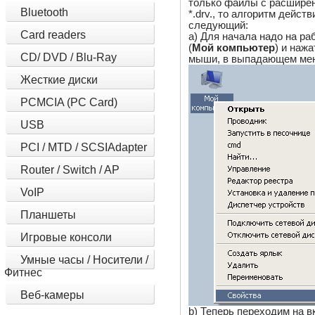
только файлы с расширениями
Bluetooth
*.drv., то алгоритм дейс
следующий:
Card readers
a) Для начала надо на р
(
Мой компьютер
) и наж
CD/ DVD / Blu-Ray
мыши, в выпадающем мен
Жесткие диски
PCMCIA (PC Card)
USB
PCI / MTD / SCSIAdapter
Router / Switch / AP
VoIP
Планшеты
Игровые консоли
Умные часы / Носители /
Фитнес
Веб-камеры
b) Теперь переходим на в