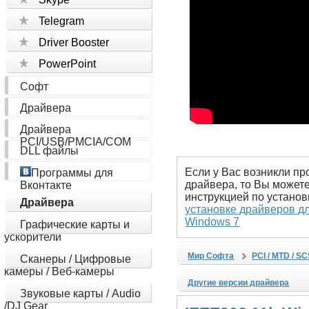
Telegram
Driver Booster
PowerPoint
Софт
Драйвера
Драйвера
PCI/USB/PMCIA/COM
DLL файлы
Если у Вас возникли п
Программы для
драйвера, то Вы может
Вконтакте
инструкцией по устано
Драйвера
установке драйверов дл
Windows 7
Графические карты и
ускорители
Мир Софта
PCI / MTD / S
Сканеры / Цифровые
камеры / Веб-камеры
Другие версии драйвера
Звуковые карты / Audio
/DJ Gear