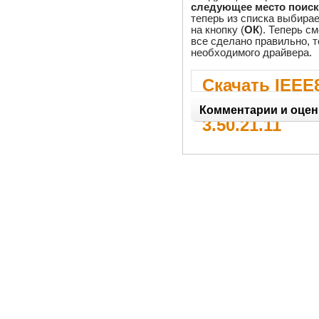
следующее место поиск
теперь из списка выбира
на кнопку (
ОК
). Теперь с
все сделано правильно, т
необходимого драйвера.
Скачать IEEE8
miniPCI Adap
Комментарии и оцен
3.50.21.11