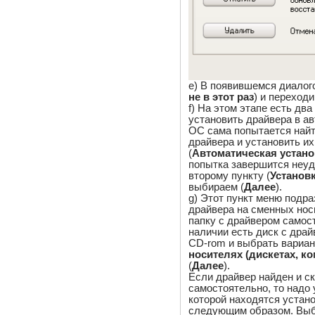
e) В появившемся диалог
не в этот раз
) и переходи
f) На этом этапе есть дв
установить драйвера в а
ОС сама попытается най
драйвера и установить их
(
Автоматическая устано
попытка завершится неуд
второму пункту (
Установк
выбираем (
Далее
).
g) Этот пункт меню подр
драйвера на сменных нос
папку с драйвером самос
наличии есть диск с драй
CD-rom и выбрать вариан
носителях (дискетах, ко
(
Далее
).
Если драйвер найден и ск
самостоятельно, то надо 
которой находятся устан
следующим образом. Выб