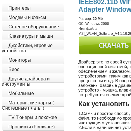
IEEE802.11b Wir
Принтеры
Adapter Windows
Модемы и факсы
Размер:
20 Mb
ОС:
Windows 2000
Сетевое оборудование
Имя файла:
MSI_WLAN_Software_V4.1.19.29
Клавиатуры и мыши
Джойстики, игровые
устройства
Мониторы
Драйвер это по своей су
операционной системой, 
Биос
обеспечением и железом,
устройствами, таким как 
Другие драйвера и
процессоры и т.д. В опер
инструменты
заложены базовые драйв
устройств - мышка, клави
Мобильные
потребуются свежие драй
Материнские карты (
Как установить
Системные платы )
1.Самый простой способ,
TV Тюнеры и похожее
файл, то необходимо прос
инструкциям установщика
Прошивки (Firmware)
2.Если в наличии нет уст