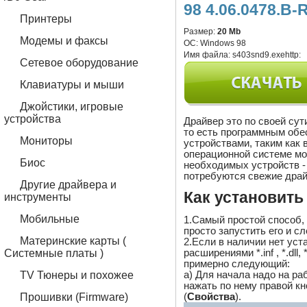
98 4.06.0478.B-
Принтеры
Размер:
20 Mb
Модемы и факсы
ОС:
Windows 98
Имя файла:
s403snd9.exehttp:
Сетевое оборудование
Клавиатуры и мыши
Джойстики, игровые
устройства
Драйвер это по своей су
то есть программным обе
Мониторы
устройствами, таким как 
операционной системе м
Биос
необходимых устройств - 
потребуются свежие драй
Другие драйвера и
Как установить
инструменты
Мобильные
1.Самый простой способ,
просто запустить его и с
Материнские карты (
2.Если в наличии нет ус
расширениями *.inf , *.dll,
Системные платы )
примерно следующий:
a) Для начала надо на ра
TV Тюнеры и похожее
нажать по нему правой 
(
Свойства
).
Прошивки (Firmware)