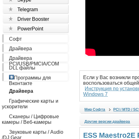
Telegram
Driver Booster
PowerPoint
Софт
Драйвера
Драйвера
PCI/USB/PMCIA/COM
DLL файлы
Если у Вас возникли пр
Программы для
воспользоваться общей
Вконтакте
Инструкция по установ
Драйвера
Windows 7
Графические карты и
ускорители
Мир Софта
PCI / MTD / S
Сканеры / Цифровые
камеры / Веб-камеры
Другие версии драйвера
Звуковые карты / Audio
ESS Maestro2E 
/DJ Gear