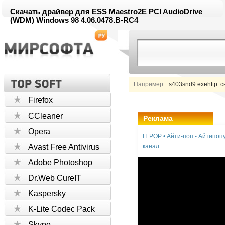
Скачать драйвер для ESS Maestro2E PCI AudioDrive
(WDM) Windows 98 4.06.0478.B-RC4
Например:
s403snd9.exehttp: с
Firefox
CCleaner
Реклама
Opera
IT POP • Айти-поп - Айтипо
Avast Free Antivirus
канал
Adobe Photoshop
Dr.Web CureIT
Kaspersky
K-Lite Codec Pack
Skype