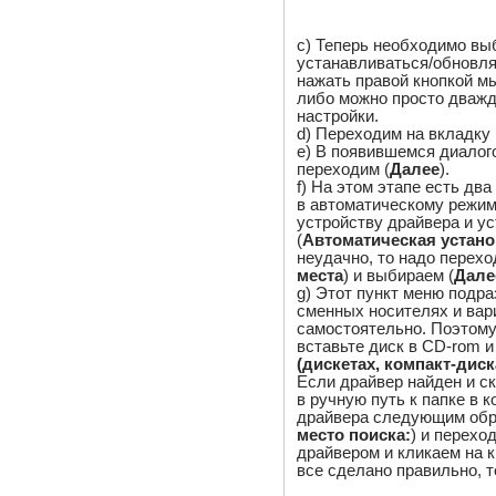
c) Теперь необходимо вы
устанавливаться/обновля
нажать правой кнопкой 
либо можно просто дважд
настройки.
d) Переходим на вкладку 
e) В появившемся диалог
переходим (
Далее
).
f) На этом этапе есть дв
в автоматическому режим
устройству драйвера и ус
(
Автоматическая устано
неудачно, то надо перехо
места
) и выбираем (
Дале
g) Этот пункт меню подр
сменных носителях и вар
самостоятельно. Поэтому 
вставьте диск в CD-rom и
(дискетах, компакт-диска
Если драйвер найден и ск
в ручную путь к папке в 
драйвера следующим обр
место поиска:
) и переход
драйвером и кликаем на к
все сделано правильно, т