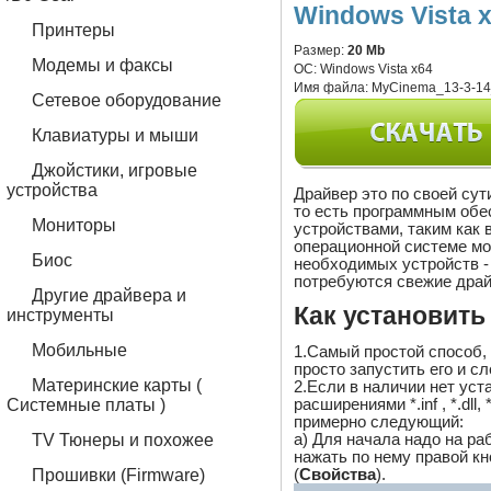
Windows Vista x
Принтеры
Размер:
20 Mb
Модемы и факсы
ОС:
Windows Vista x64
Имя файла:
MyCinema_13-3-14_
Сетевое оборудование
Клавиатуры и мыши
Джойстики, игровые
устройства
Драйвер это по своей су
то есть программным обе
Мониторы
устройствами, таким как 
операционной системе м
Биос
необходимых устройств - 
потребуются свежие драй
Другие драйвера и
Как установить
инструменты
Мобильные
1.Самый простой способ,
просто запустить его и с
Материнские карты (
2.Если в наличии нет ус
расширениями *.inf , *.dll,
Системные платы )
примерно следующий:
a) Для начала надо на ра
TV Тюнеры и похожее
нажать по нему правой 
(
Свойства
).
Прошивки (Firmware)