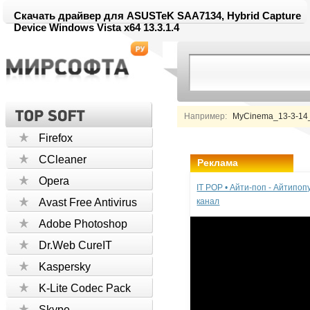
Скачать драйвер для ASUSTeK SAA7134, Hybrid Capture
Device Windows Vista x64 13.3.1.4
Например:
MyCinema_13-3-14_3
Firefox
CCleaner
Реклама
Opera
IT POP • Айти-поп - Айтипо
Avast Free Antivirus
канал
Adobe Photoshop
Dr.Web CureIT
Kaspersky
K-Lite Codec Pack
Skype