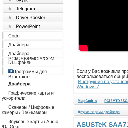
Telegram
Driver Booster
PowerPoint
Софт
Драйвера
Драйвера
PCI/USB/PMCIA/COM
DLL файлы
Если у Вас возникли пр
Программы для
воспользоваться общей
Вконтакте
Инструкция по установ
Драйвера
Windows 7
Графические карты и
ускорители
Мир Софта
PCI / MTD / S
Сканеры / Цифровые
камеры / Веб-камеры
Другие версии драйвера
Звуковые карты / Audio
ASUSTeK SAA713
/DJ Gear