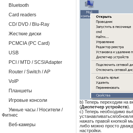
Bluetooth
Card readers
CD/ DVD / Blu-Ray
Жесткие диски
PCMCIA (PC Card)
USB
PCI / MTD / SCSIAdapter
Router / Switch / AP
VoIP
Планшеты
Игровые консоли
b) Теперь переходим на в
(
Диспетчер устройств
).
Умные часы / Носители /
c) Теперь необходимо вы
Фитнес
устанавливаться/обновля
нажать правой кнопкой 
Веб-камеры
либо можно просто дважд
настройки.