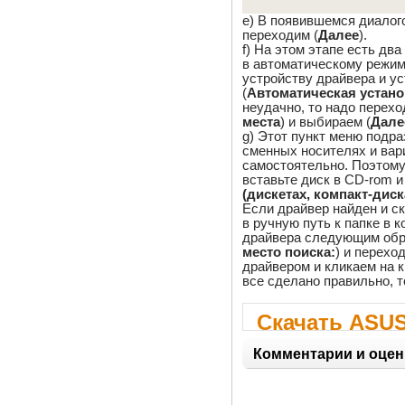
e) В появившемся диалог
переходим (
Далее
).
f) На этом этапе есть дв
в автоматическому режим
устройству драйвера и ус
(
Автоматическая устано
неудачно, то надо перехо
места
) и выбираем (
Дале
g) Этот пункт меню подр
сменных носителях и вар
самостоятельно. Поэтому 
вставьте диск в CD-rom и
(дискетах, компакт-диска
Если драйвер найден и ск
в ручную путь к папке в 
драйвера следующим обр
место поиска:
) и переход
драйвером и кликаем на к
все сделано правильно, т
Скачать ASUS
Capture Devic
Комментарии и оцен