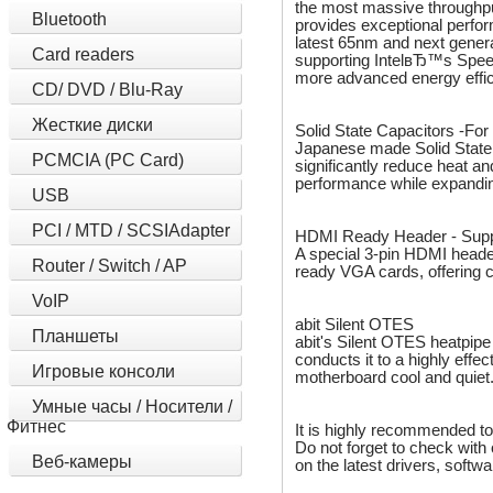
the most massive throughpu
Bluetooth
provides exceptional perfor
latest 65nm and next gener
Card readers
supporting IntelвЂ™s Spee
more advanced energy effic
CD/ DVD / Blu-Ray
Жесткие диски
Solid State Capacitors -For 
Japanese made Solid State
PCMCIA (PC Card)
significantly reduce heat an
performance while expanding
USB
PCI / MTD / SCSIAdapter
HDMI Ready Header - Sup
A special 3-pin HDMI heade
Router / Switch / AP
ready VGA cards, offering 
VoIP
abit Silent OTES
Планшеты
abit's Silent OTES heatpipe
conducts it to a highly effe
Игровые консоли
motherboard cool and quiet
Умные часы / Носители /
Фитнес
It is highly recommended to
Do not forget to check with 
Веб-камеры
on the latest drivers, soft