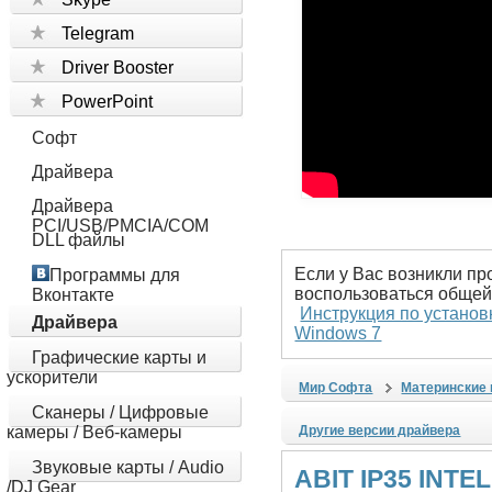
Telegram
Driver Booster
PowerPoint
Софт
Драйвера
Драйвера
PCI/USB/PMCIA/COM
DLL файлы
Если у Вас возникли пр
Программы для
воспользоваться общей
Вконтакте
Инструкция по установ
Драйвера
Windows 7
Графические карты и
ускорители
Мир Софта
Материнские 
Сканеры / Цифровые
камеры / Веб-камеры
Другие версии драйвера
Звуковые карты / Audio
ABIT IP35 INTEL 
/DJ Gear