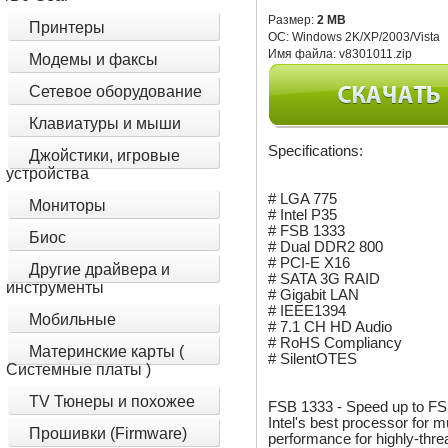
Размер:
2 MB
Принтеры
ОС:
Windows 2K/XP/2003/Vista
Имя файла:
v8301011.zip
Модемы и факсы
Сетевое оборудование
Клавиатуры и мыши
Specifications:
Джойстики, игровые
устройства
# LGA 775
Мониторы
# Intel P35
# FSB 1333
Биос
# Dual DDR2 800
# PCI-E X16
Другие драйвера и
# SATA 3G RAID
инструменты
# Gigabit LAN
# IEEE1394
Мобильные
# 7.1 CH HD Audio
# RoHS Compliancy
Материнские карты (
# SilentOTES
Системные платы )
TV Тюнеры и похожее
FSB 1333 - Speed up to F
Intel's best processor for m
Прошивки (Firmware)
performance for highly-thre