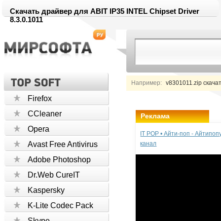
Скачать драйвер для ABIT IP35 INTEL Chipset Driver
8.3.0.1011
Например:
v8301011.zip скача
Firefox
CCleaner
Реклама
Opera
IT POP • Айти-поп - Айтипо
Avast Free Antivirus
канал
Adobe Photoshop
Dr.Web CureIT
Kaspersky
K-Lite Codec Pack
Skype