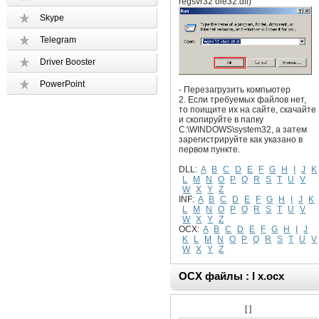
regsvr32 ole32.dll)
Skype
Telegram
Driver Booster
PowerPoint
- Перезагрузить компьютер
2. Если требуемых файлов нет,
то поищите их на сайте, скачайте
и скопируйте в папку
C:\WINDOWS\system32, а затем
зарегистрируйте как указано в
первом пункте.
DLL:
A
B
C
D
E
F
G
H
I
J
K
L
M
N
O
P
Q
R
S
T
U
V
W
X
Y
Z
INF:
A
B
C
D
E
F
G
H
I
J
K
L
M
N
O
P
Q
R
S
T
U
V
W
X
Y
Z
OCX:
A
B
C
D
E
F
G
H
I
J
K
L
M
N
O
P
Q
R
S
T
U
V
W
X
Y
Z
OCX файлы : l x.ocx
[ ]