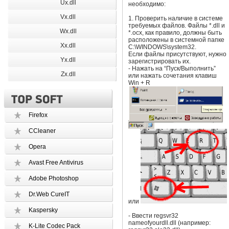
Ux.dll
необходимо:
Vx.dll
1. Проверить наличие в системе
требуемых файлов. Файлы *.dll и
Wx.dll
*.ocx, как правило, должны быть
расположены в системной папке
Xx.dll
C:\WINDOWS\system32.
Если файлы присутствуют, нужно
Yx.dll
зарегистрировать их.
- Нажать на “Пуск/Выполнить”
Zx.dll
или нажать сочетания клавиш
Win + R
Firefox
CCleaner
Opera
Avast Free Antivirus
Adobe Photoshop
Dr.Web CureIT
или
Kaspersky
- Ввести regsvr32
nameofyourdll.dll (например:
K-Lite Codec Pack