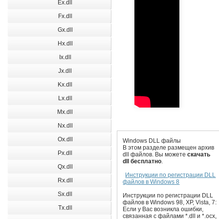
Ex.dll
Fx.dll
Gx.dll
Hx.dll
Ix.dll
Jx.dll
Kx.dll
Lx.dll
Mx.dll
Nx.dll
Ox.dll
Windows DLL файлы
В этом разделе размещен архив
Px.dll
dll файлов. Вы можете
скачать
dll бесплатно
.
Qx.dll
Инструкции по регистрации DLL
Rx.dll
файлов в Windows 8
Sx.dll
Инструкции по регистрации DLL
файлов в Windows 98, XP, Vista, 7:
Tx.dll
Если у Вас возникла ошибки,
связанная с файлами *.dll и *.ocx,