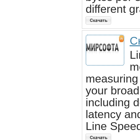
different g
С
Li
m
measuring 
your broad
including 
latency an
Line Speed