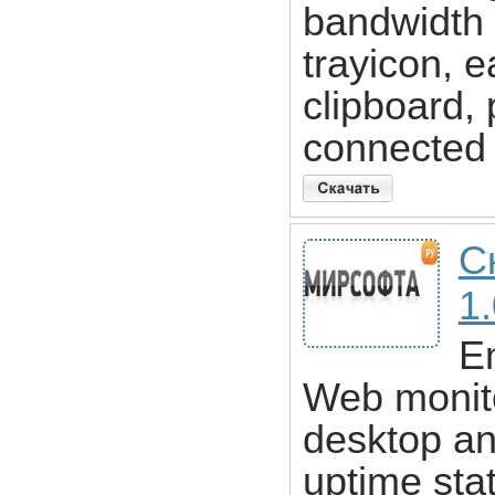
bandwidth 
trayicon, e
clipboard
connected 
С
1
E
Web monito
desktop an
uptime sta