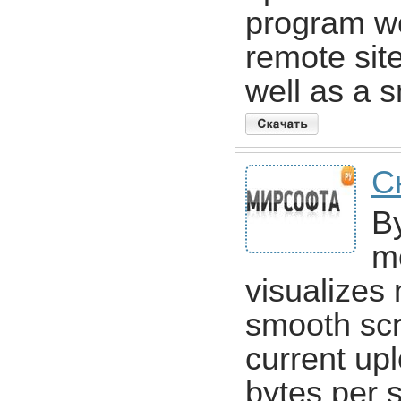
program wo
remote sit
well as a s
С
By
mo
visualizes 
smooth scr
current up
bytes per 