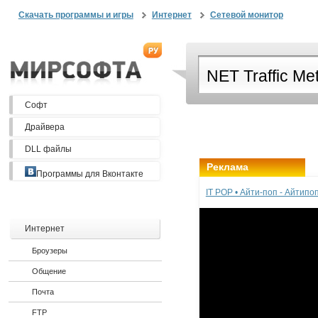
Скачать программы и игры
Интернет
Сетевой монитор
Софт
Драйвера
DLL файлы
Реклама
Программы для Вконтакте
IT POP • Айти-поп - Айтип
Интернет
Броузеры
Общение
Почта
FTP