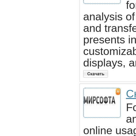
fo
analysis of
and transf
presents in
customizab
displays, 
С
F
an
online usa