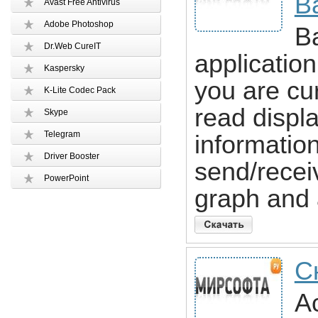
B
Avast Free Antivirus
Adobe Photoshop
B
Dr.Web CureIT
application
Kaspersky
you are cur
K-Lite Codec Pack
read displ
Skype
Telegram
informatio
Driver Booster
send/receiv
PowerPoint
graph and 
С
Ac