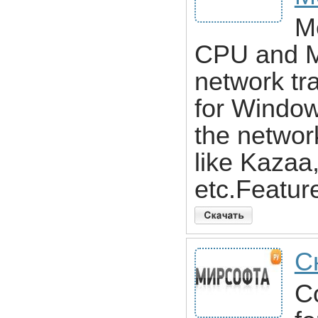
M
CPU and M
network tr
for Windows
the networ
like Kazaa
etc.Featur
С
Co