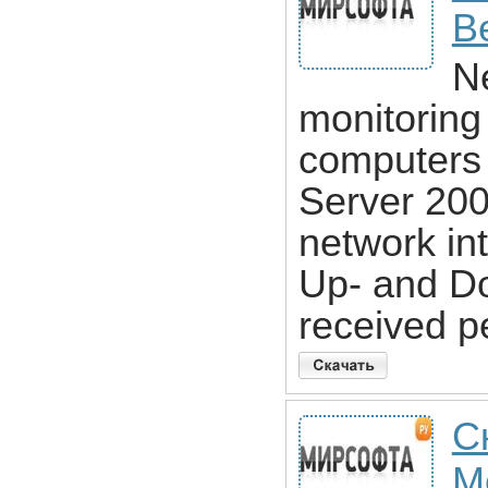
B
N
monitoring
computers 
Server 200
network in
Up- and D
received pe
С
Mo