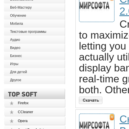
Веб-Мастеру
2
Обучение
Cr
Мобила
to maximiz
Текстовые программы
Аудио
letting you
Видео
actually ut
Бизнес
Игры
display ba
Для детей
real-time g
Другое
both. Other
Firefox
CCleaner
С
Opera