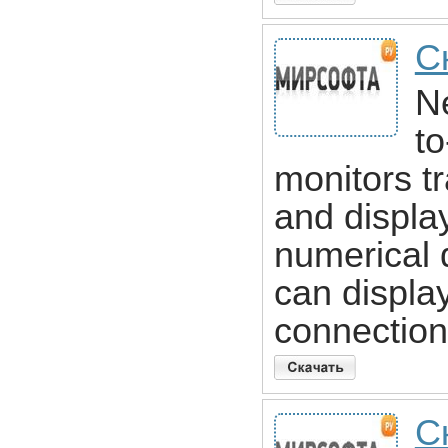
С
Ne
to
monitors tr
and displa
numerical 
can display
connection
С