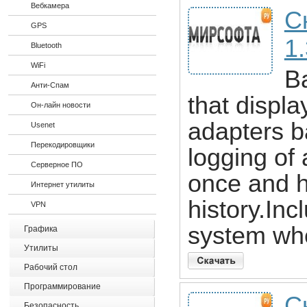
Вебкамера
С
GPS
1
Bluetooth
WiFi
Ba
Анти-Спам
that displ
Он-лайн новости
adapters b
Usenet
Перекодировщики
logging of 
Серверное ПО
once and h
Интернет утилиты
history.Inc
VPN
system whe
Графика
Утилиты
Рабочий стол
Программирование
Ск
Безопасность