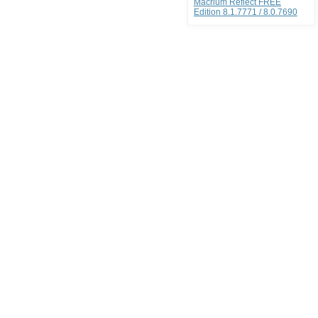
Macrium Reflect FREE
Edition 8.1.7771 / 8.0.7690