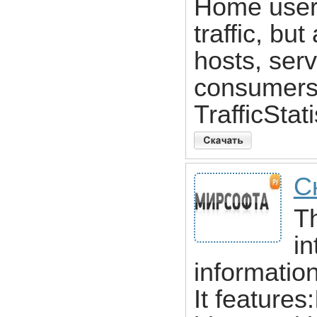
Home users
traffic, bu
hosts, serv
consumers
TrafficStati
Ск
Th
in
informatio
It features