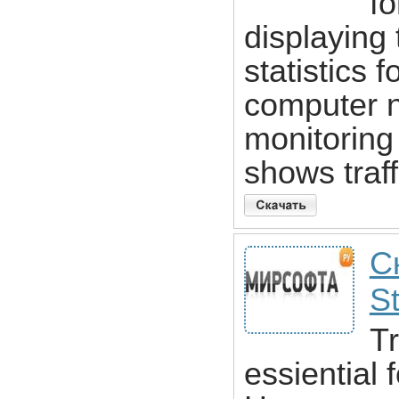
fo
displaying 
statistics 
computer 
monitorin
shows traff
С
St
Tr
essiential 