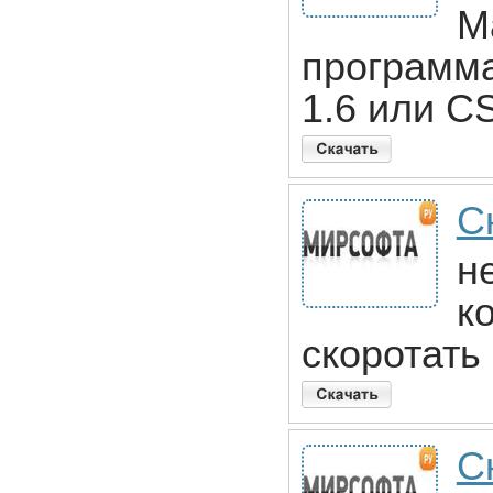
М
программа
1.6 или C
С
н
к
скоротать
С