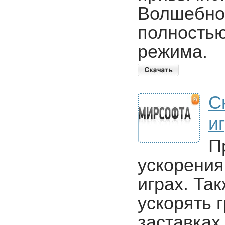
Волшебном
полностью
режима.
С
и
П
ускорения
играх. Та
ускорять 
заставках