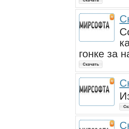
С
С
к
гонке за н
С
И
С