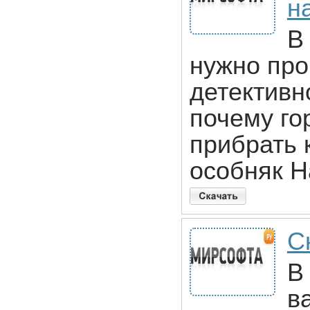
н
В
нужно про
детективн
почему го
прибрать 
особняк Н
С
В
в