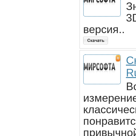
З
3
версия..
С
R
В
измерение
классичес
понравитс
привычной