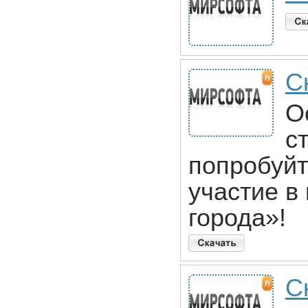
С
О
с
попробуйт
участие в
города»!
С