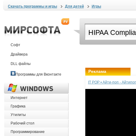
Скачать программы и игры
Для детей
Игры
Софт
Драйвера
DLL файлы
Реклама
Программы для Вконтакте
IT POP • Айти-поп - Айтип
Интернет
Графика
Утилиты
Рабочий стол
Программирование