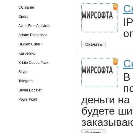
С
CCleaner
Opera
I
Avast Free Antivirus
on
Adobe Photoshop
Dr.Web CureIT
Kaspersky
С
K-Lite Codec Pack
Skype
В
Telegram
п
Driver Booster
деньги на
PowerPoint
будете ши
заказываю