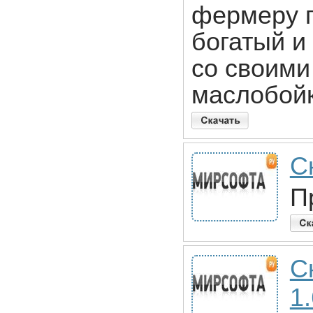
фермеру п
богатый и
со своими
маслобойк
С
П
С
1