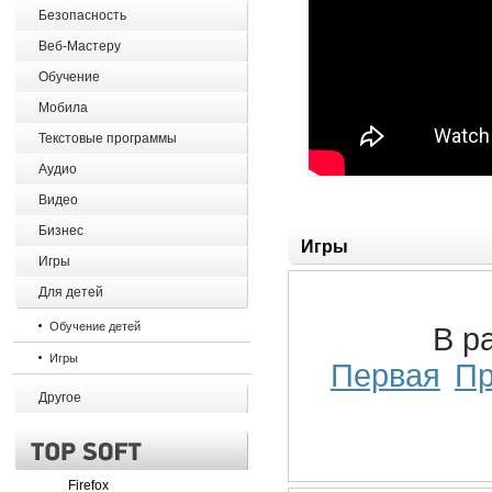
Безопасность
Веб-Мастеру
Обучение
Мобила
Текстовые программы
Аудио
Видео
Бизнес
Игры
Игры
Для детей
Обучение детей
В р
Игры
Первая
П
Другое
Firefox