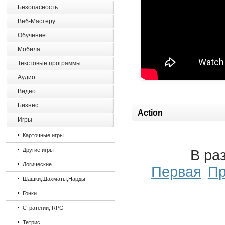
Безопасность
Веб-Мастеру
Обучение
Мобила
Текстовые программы
Аудио
Видео
Бизнес
Action
Игры
Карточные игры
Другие игры
В ра
Логические
Первая
П
Шашки,Шахматы,Нарды
Гонки
Стратегии, RPG
Тетрис