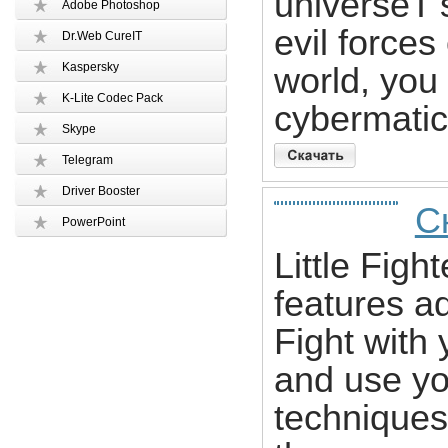
universeТ‘s
Adobe Photoshop
evil forces
Dr.Web CureIT
Kaspersky
world, you
K-Lite Codec Pack
cybermatic 
Skype
Telegram
Driver Booster
Ск
PowerPoint
Little Figh
features ad
Fight with
and use you
techniques