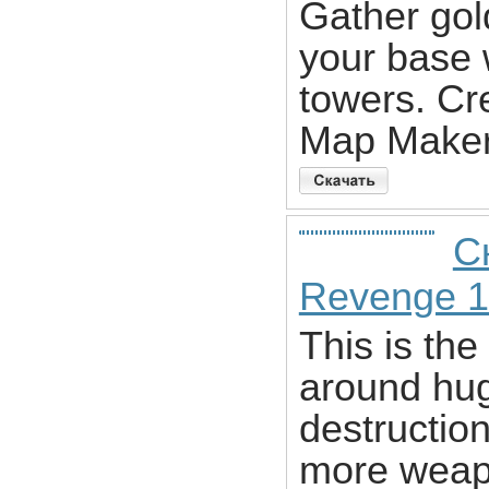
Gather gol
your base 
towers. Cr
Map Maker
С
Revenge 1
This is th
around hug
destructio
more weapo