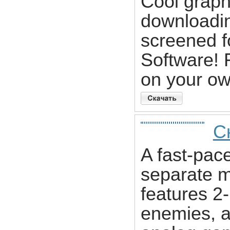
Cool graph
downloadi
screened f
Software! F
on your o
С
A fast-pace
separate m
features 2-
enemies, a