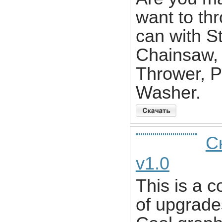
want to th
can with S
Chainsaw, 
Thrower, P
Washer.
С
v1.0
This is a c
of upgrade