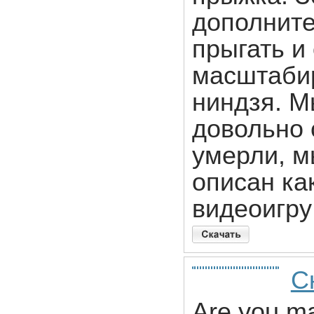
дополните
прыгать и 
масштабир
ниндзя. М
довольно 
умерли, м
описан ка
видеоигру
Ск
Are you m