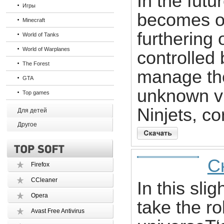
In the futur
Игры
becomes on
Minecraft
furthering
World of Tanks
World of Warplanes
controlled 
The Forest
manage th
GTA
unknown vi
Top games
Ninjets, co
Для детей
Другое
Ск
Firefox
CCleaner
In this sli
Opera
take the ro
Avast Free Antivirus