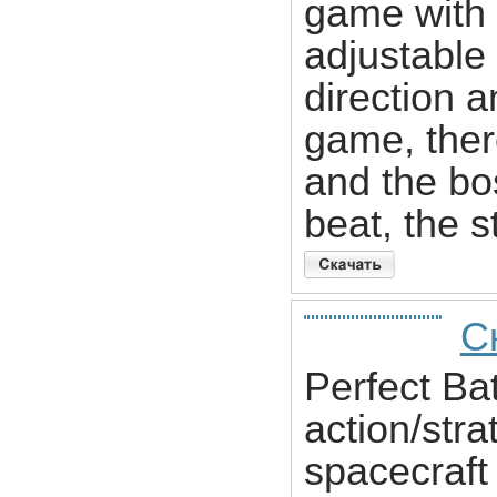
game with v
adjustable 
direction a
game, ther
and the bo
beat, the s
Ск
Perfect Bat
action/stra
spacecraft