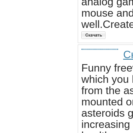
analog ga
mouse and 
well.Create
Ск
Funny free
which you 
from the a
mounted o
asteroids 
increasing