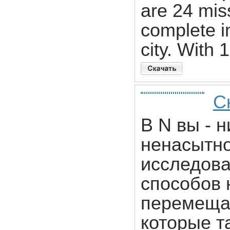
are 24 miss
complete i
city. With
С
В N вы - н
ненасытно
исследова
способов 
перемещат
которые т