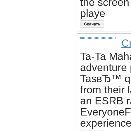
the screen
playe
С
Ta-Ta Maha
adventure 
TasвЂ™ que
from their
an ESRB ra
EveryoneF
experienc