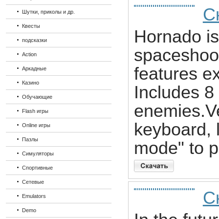
С
Шутки, приколы и др.
Квесты
Hornado is
подсказки
spaceshoot
Action
features e
Аркадные
Казино
Includes 8 
Обучающие
enemies.Ve
Flash игры
keyboard, 
Online игры
Пазлы
mode" to p
Симуляторы
Спортивные
Сетевые
Ск
Emulators
Demo