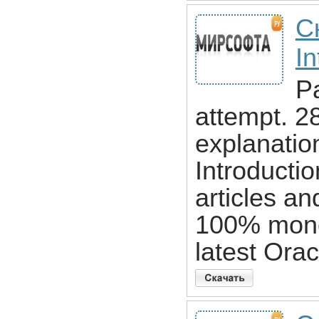
С
In
Pa
attempt. 2
explanatio
Introducti
articles a
100% mone
latest Orac