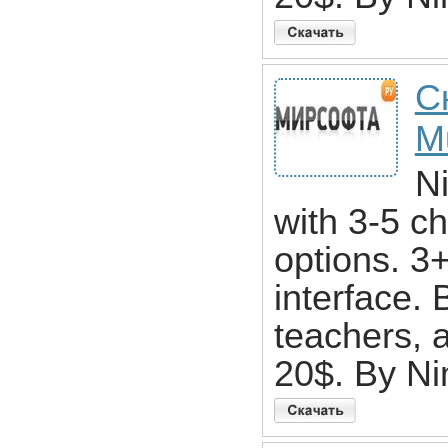
С
M
N
with 3-5 c
options. 3
interface. B
teachers, a
20$. By N