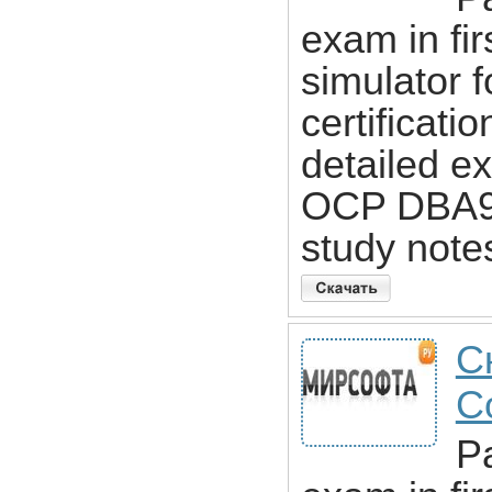
exam in fi
simulator 
certificati
detailed e
OCP DBA9i 
study notes
С
Co
P