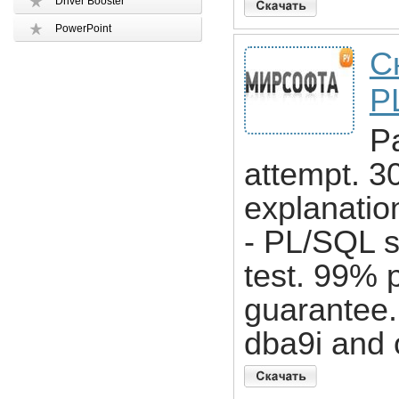
Driver Booster
PowerPoint
С
P
Pa
attempt. 3
explanatio
- PL/SQL s
test. 99% 
guarantee.
dba9i and o