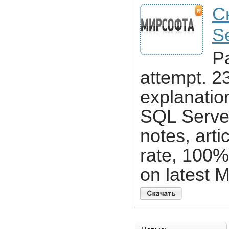
С
S
Pa
attempt. 2
explanatio
SQL Serve
notes, art
rate, 100
on latest M