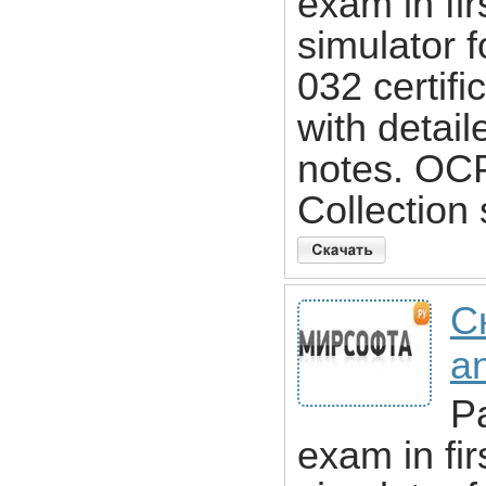
exam in fi
simulator 
032 certif
with detai
notes. OCP
Collection 
С
an
P
exam in fi