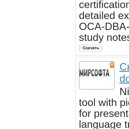
certificati
detailed e
OCA-DBA-9
study notes
С
d
N
tool with p
for present
language tr