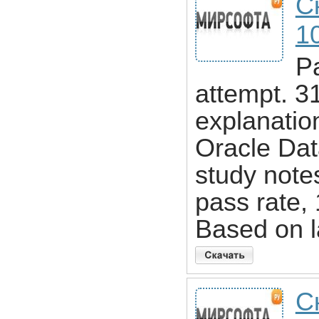
С
10
Pa
attempt. 3
explanatio
Oracle Dat
study note
pass rate
Based on la
С