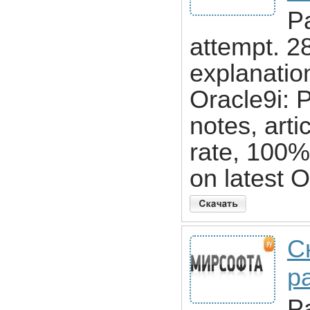
Pa
attempt. 2
explanatio
Oracle9i: 
notes, art
rate, 100
on latest O
С
pa
P