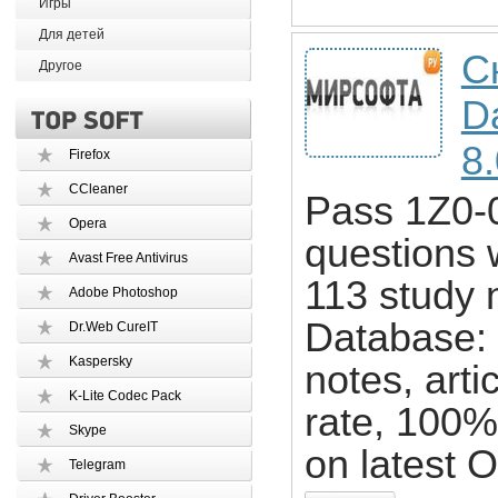
Игры
Для детей
С
Другое
D
8
Firefox
CCleaner
Pass 1Z0-0
Opera
questions 
Avast Free Antivirus
113 study 
Adobe Photoshop
Database:
Dr.Web CureIT
Kaspersky
notes, art
K-Lite Codec Pack
rate, 100
Skype
on latest 
Telegram