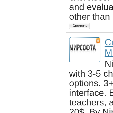
and evalua
other than
С
M
N
with 3-5 c
options. 3
interface. B
teachers, a
20$. By N