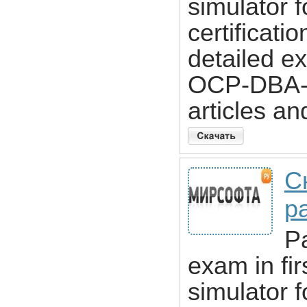
simulator 
certificati
detailed e
OCP-DBA-9
articles a
С
pa
P
exam in fi
simulator 