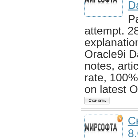
D
Pa
attempt. 2
explanatio
Oracle9i D
notes, art
rate, 100
on latest 
С
8