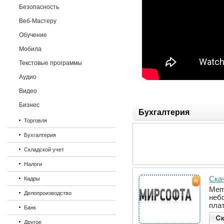
Безопасность
Веб-Мастеру
Обучение
Мобила
Текстовые программы
Аудио
Видео
Бизнес
Бухгалтерия
Торговля
Бухгалтерия
Складской учет
Налоги
Скач
Кадры
Mem
Делопроизводство
неб
пла
Банк
Другое