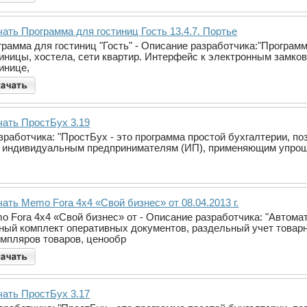
ать Программа для гостиниц Гость 13.4.7. Портье
грамма для гостиниц "Гость" - Описание разработчика:"Програм
тиницы, хостела, сети квартир. Интерфейс к электронным замк
инице,
чать ПростБух 3.19
зработчика: "ПростБух - это программа простой бухгалтерии, п
и индивидуальным предпринимателям (ИП), применяющим упро
ать Memo Fora 4x4 «Свой бизнес» от 08.04.2013 г.
o Fora 4x4 «Свой бизнес» от - Описание разработчика: "Автома
ный комплект оперативных документов, раздельный учет товарн
емпляров товаров, ценообр
чать ПростБух 3.17