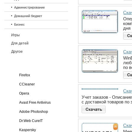
Администрирование
Ска
Домашний бюджет
Опе
ком
Бизнес
дня 
Игры
Для детей
Ска
Другое
Win
люб
по 
Firefox
CCleaner
Ска
Opera
Учет заказов - Описани
с доставкой товаров по
Avast Free Antivirus
Adobe Photoshop
Dr.Web CureIT
Ска
Kaspersky
Mem