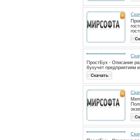
Скач
Про
гос
гост
Ска
ПростБух - Описание ра
бухучет предприятиям 
Скач
Mem
Пол
экз
Ска