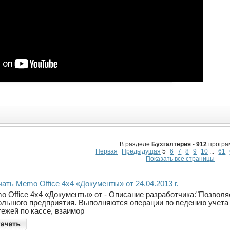
В разделе
Бухгалтерия
-
912
програ
Первая
Предыдущая
5
6
7
8
9
10
...
61
Показать все страницы
ать Memo Office 4x4 «Документы» от 24.04.2013 г.
o Office 4x4 «Документы» от - Описание разработчика:"Позволя
ольшого предприятия. Выполняются операции по ведению учета 
тежей по кассе, взаимор