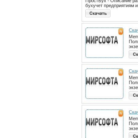
ПростБух - Описание ра
бухучет предприятиям 
Скач
Mem
Пол
экз
Скач
Mem
Пол
экз
Скач
Mem
Пол
экз