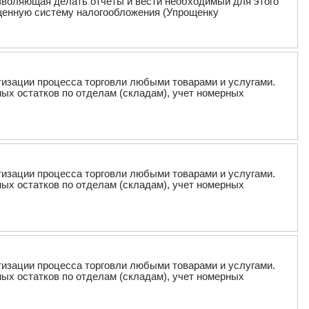
озволяющая делать отчеты и вести необходимый для этого
щенную систему налогообложения (Упрощенку
тизации процесса торговли любыми товарами и услугами.
ых остатков по отделам (складам), учет номерных
тизации процесса торговли любыми товарами и услугами.
ых остатков по отделам (складам), учет номерных
тизации процесса торговли любыми товарами и услугами.
ых остатков по отделам (складам), учет номерных