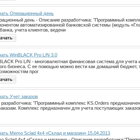
чать Операционный день
рационный день - Описание разработчика: "Программный комп
понентом автоматизированной банковской системы (модуль «Гла
банка, учета клиентов, ведени
чать WinBLACK Pro L/N 3.0
BLACK Pro L/N - многовалютная финансовая система для учета 
ого бизнеса. С ее помощью можно вести как домашний бюджет, т
возможностям прог
чать Учет заказов
е разработчика: "Программный комплекс KS.Orders предназначен
 заказам. Комплекс предназначен для учета поступающих заказ
чать Memo Sclad 4x4 «Склад и магазин» 15.04.2013
o Sclad 4x4 «Склад и магазин» - Описание разработчика:"Прог