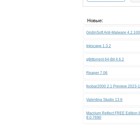
Новые:
GridinSoft Anti-Malware 4.2.10
Inkscape 1.3.2
qBittorrent 64-Bit 4.6.2
Reaper 7.06
foobar2000 2.1 Preview 2023-
Valentina Studio 13.6
Macrium Reflect FREE Edition 8
8.0.7690