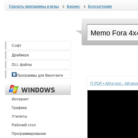
Скачать программы и игры
Бизнес
Бухгалтерия
Софт
Драйвера
DLL файлы
Реклама
Программы для Вконтакте
IT POP • Айти-поп - Айтип
Интернет
Графика
Утилиты
Рабочий стол
Программирование