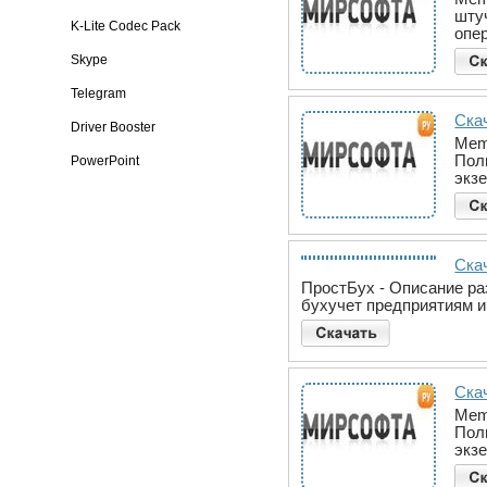
шту
K-Lite Codec Pack
опе
Skype
Telegram
Скач
Driver Booster
Mem
Пол
PowerPoint
экз
Ска
ПростБух - Описание ра
бухучет предприятиям 
Скач
Mem
Пол
экз