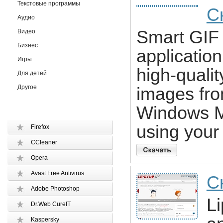
Текстовые программы
С
Аудио
Smart GIF 
Видео
Бизнес
application
Игры
high-qualit
Для детей
Другое
images fr
Windows Me
using your 
Firefox
CCleaner
Opera
Avast Free Antivirus
С
Adobe Photoshop
L
Dr.Web CureIT
Kaspersky