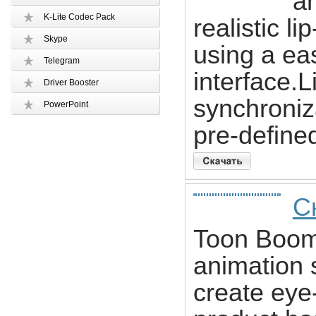
an
K-Lite Codec Pack
realistic l
Skype
using a eas
Telegram
interface.
Driver Booster
synchroniz
PowerPoint
pre-defin
С
Toon Boom 
animation s
create eye