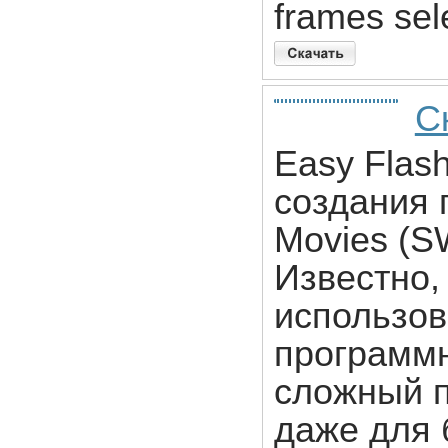
frames sel
С
Easy Flas
создания 
Movies (S
Известно, 
использо
программн
сложный 
даже для 