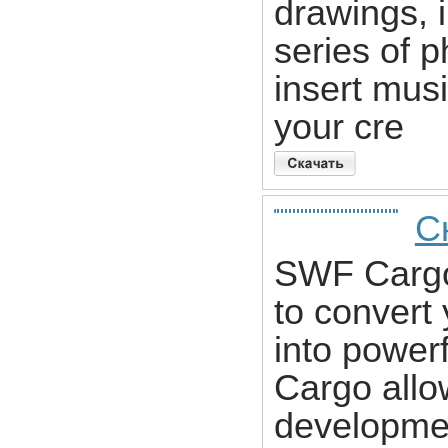
drawings, 
series of 
insert musi
your cre
С
SWF Cargo
to convert
into power
Cargo allow
developmen