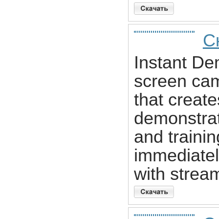
С
Instant De
screen cam
that creat
demonstrati
and traini
immediatel
with strea