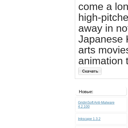
come a lon
high-pitch
away in no
Japanese K
arts movies
animation 
Новые:
GridinSoft Anti-Malware
4.2.100
Inkscape 1.3.2