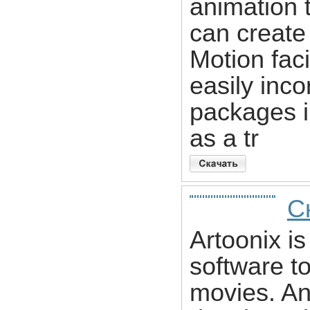
animation t
can create
Motion fac
easily inc
packages i
as a tr
С
Artoonix is
software t
movies. Ani