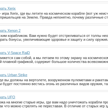
ать Xerix
 игра Xerix, где вы летите на космическом корабле (вот уж неис
пришельцев на Землю. Правда непонятно, почему различные с
чать Xenon 2
ким корабликом. Вам нужно будет отстреливаться от толпы не
рать бонусы, увеличивающие здоровье и защиту и силу оружия.
чать V-Space RaiD
вижется сам собой, а мы летаем по этому экрану на космическо
ой плавной графикой, содержит большое количества всевозможн
ать Urban Strike
e, где вы должны на вертолете, вооруженном пулеметами и раке
м будет постоянно вестись огонь из различных видов оружия, та
чать UFO
жа на многие старые игры, где вам надо уничтожать корабли пр
ак что можно стрелять не переставая. В отличие от старых игр 