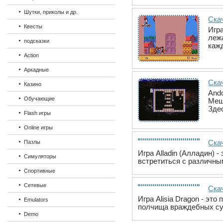
Шутки, приколы и др.
Ска
Квесты
Игр
лежа
подсказки
кажд
Action
Аркадные
Скач
Казино
Ando
Обучающие
Меш
Здес
Flash игры
Online игры
Скач
Пазлы
Игра Alladin (Алладин) 
Симуляторы
встретиться с различны
Спортивные
Сетевые
Скач
Игра Alisia Dragon - э
Emulators
полчища враждебных сущ
Demo