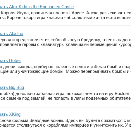
ать Alex Kidd in the Enchanted Castle
 Короля Игула, правителя планеты Ариес. Алекс разыскивает св
ты. Короче говоря игра класная - абсолютный хит (а если вспом
ать Aladino
мерная и представляет из себя обычную бродилку, то есть надо 
 управляете героем с клавиатуры клавишами перемещения курсор
чать Побег
 двери выхода, подбирая полезные вещи и избегая бомб и сна
щие или уничтожающие бомбы. Можно перепрыгивать бомбы и с
чать Big Bug
шибка) довольно забавная игра, похожая чем то на игру Boulder 
все семена под землей, не попасть в лапы подземных обитателе
чать XKing
основе фильма Звездные войны. Здесь вы будете сражаться с к
ридется столкнуться с кораблями имперцев и уничтожить их. У 