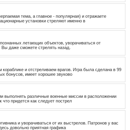
черпаемая тема, а главное - популярная) и отражаете
тационарные установки стреляют именно в
опознанных летающих объектов, уворачиваться от
 Вы даже сможете стрелять назад.
м кораблике и отстреливаем врагов. Игра была сделана в 99
ых бонусов, имеет хорошее звуково
тами выполнять различные военные миссии в расположении
к что придется как следует пострел
отивника и уворачиваться от их выстрелов. Патронов у вас
здесь довольно приятная графика