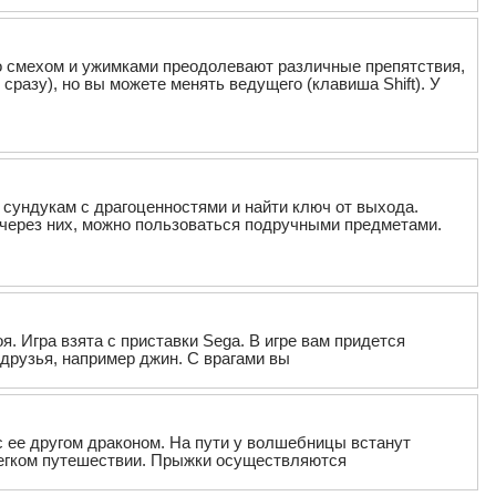
со смехом и ужимками преодолевают различные препятствия,
сразу), но вы можете менять ведущего (клавиша Shift). У
к сундукам с драгоценностями и найти ключ от выхода.
через них, можно пользоваться подручными предметами.
я. Игра взята с приставки Sega. В игре вам придется
 друзья, например джин. С врагами вы
с ее другом драконом. На пути у волшебницы встанут
легком путешествии. Прыжки осуществляются