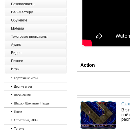
Безопасность
Веб-Мастеру
Обучение
Мобила
Текстовые программы
Аудио
Видео
Бизнес
Action
Игры
Карточные игры
Другие игры
Логические
Ска
Шашки,Шахматы,Нарды
В эт
Гонки
най
рас
Стратегии, RPG
Тетрис