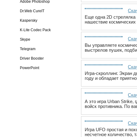
Adobe Photoshop
Скач
Dr.Web CureIT
Еще одна 2D стрелялка -
Kaspersky
нашествие космических 
K-Lite Codec Pack
Ска
Skype
Вы управляете космичес
Telegram
выстрелов пушек, подби
Driver Booster
Ска
PowerPoint
Игра-скроллинг. Экран д
году и обладает приятн
Скач
А это игра Urban Strik
войск противника. По ва
Ска
Игра UFO простая и похо
несчетное количество, т