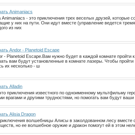
чать Animaniacs
а Animaniacs - это приключения трех веселых друзей, которые 
щие у них на пути. Они идут вместе (управление ведется тремя 
ого из них
ать Andor - Planetoid Escape
r - Planetoid Escape.Вам нужно будет в каждой комнате пройти 
ать вам будут установленные в комнате лазеры. Чтобы пройти 
ь их несколько - ш
ать Alladin
- это приключения известного по одноименному мультфильму геро
ми врагами и другими трудностями, но помогать вам будут ваши
ать Alisia Dragon
то приключения волшебницы Алисы в заколдованном лесу вместе 
еств, но ее волшебное оружие и дракон помогут ей в этом не