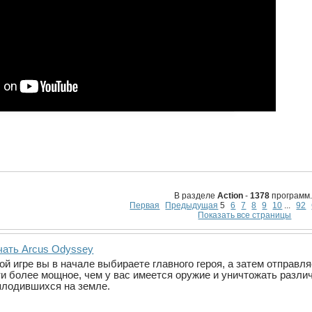
В разделе
Action
-
1378
программ.
Первая
Предыдущая
5
6
7
8
9
10
...
92
Показать все страницы
чать Arcus Odyssey
ой игре вы в начале выбираете главного героя, а затем отправ
ти более мощное, чем у вас имеется оружие и уничтожать разл
плодившихся на земле.