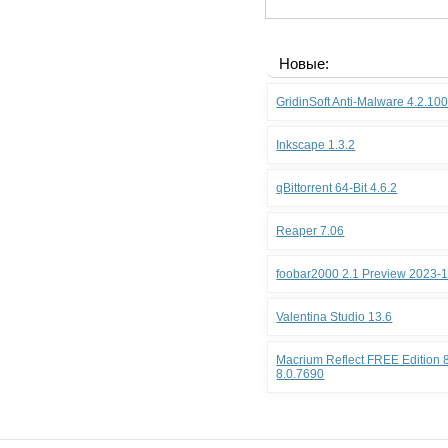
Новые:
GridinSoft Anti-Malware 4.2.10
Inkscape 1.3.2
qBittorrent 64-Bit 4.6.2
Reaper 7.06
foobar2000 2.1 Preview 2023-
Valentina Studio 13.6
Macrium Reflect FREE Edition 8
8.0.7690