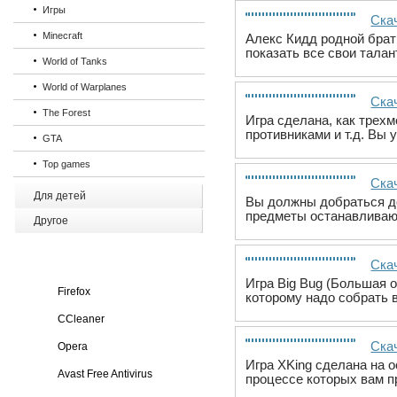
Игры
Скач
Minecraft
Алекс Кидд родной брат
показать все свои талан
World of Tanks
World of Warplanes
Скач
The Forest
Игра сделана, как трех
противниками и т.д. Вы
GTA
Top games
Ска
Для детей
Вы должны добраться до
предметы останавливаю
Другое
Ска
Игра Big Bug (Большая о
Firefox
которому надо собрать 
CCleaner
Ска
Opera
Игра XKing сделана на 
Avast Free Antivirus
процессе которых вам п