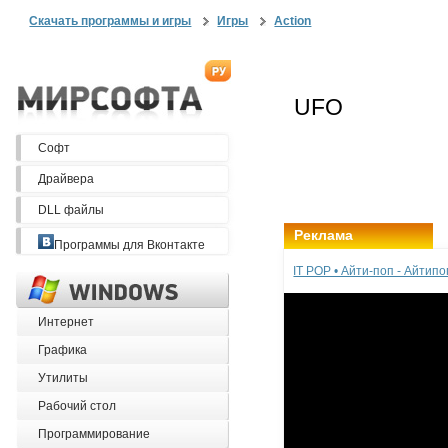
Скачать программы и игры
Игры
Action
Софт
Драйвера
DLL файлы
Реклама
Программы для Вконтакте
IT POP • Айти-поп - Айтип
Интернет
Графика
Утилиты
Рабочий стол
Программирование