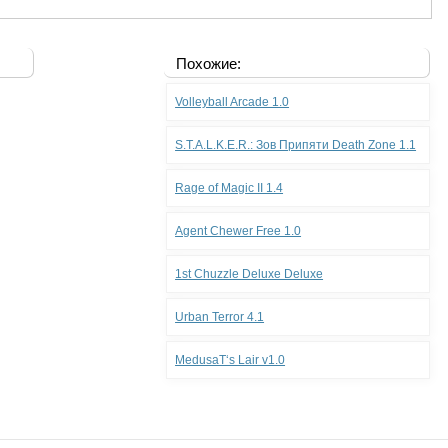
Похожие:
Volleyball Arcade 1.0
S.T.A.L.K.E.R.: Зов Припяти Death Zone 1.1
Rage of Magic II 1.4
Agent Chewer Free 1.0
1st Chuzzle Deluxe Deluxe
Urban Terror 4.1
MedusaТ‘s Lair v1.0