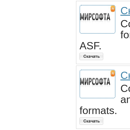
С
Co
fo
ASF.
С
Co
an
formats.