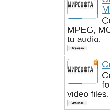
M
C
MPEG, MOV
to audio.
С
C
fo
video files.