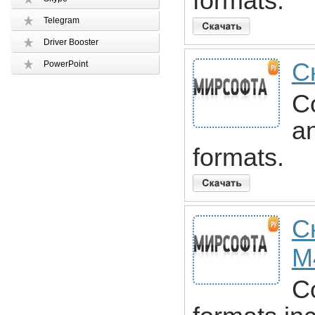
formats.
Telegram
Driver Booster
С
PowerPoint
Co
a
formats.
С
M
C