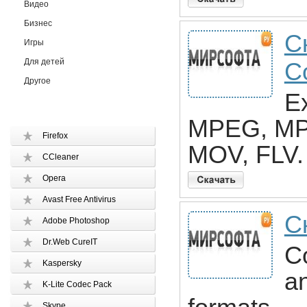
Видео
Бизнес
С
Игры
Для детей
C
Другое
E
MPEG, MP$
Firefox
MOV, FLV.
CCleaner
Opera
Avast Free Antivirus
С
Adobe Photoshop
Dr.Web CureIT
Co
Kaspersky
an
K-Lite Codec Pack
Skype