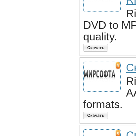
R
R
DVD to MP
quality.
С
R
A
formats.
С