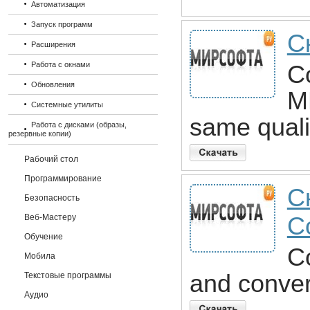
Автоматизация
Запуск программ
С
Расширения
Работа с окнами
C
Обновления
M
Системные утилиты
same quali
Работа с дисками (образы,
резервные копии)
Рабочий стол
Программирование
С
Безопасность
Веб-Мастеру
C
Обучение
C
Мобила
and conver
Текстовые программы
Аудио