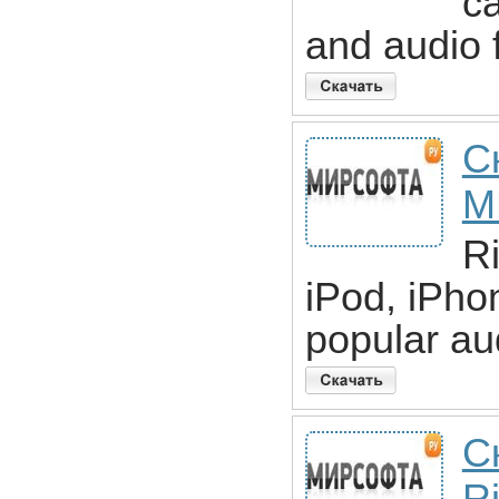
ca
and audio 
С
M
R
iPod, iPho
popular au
С