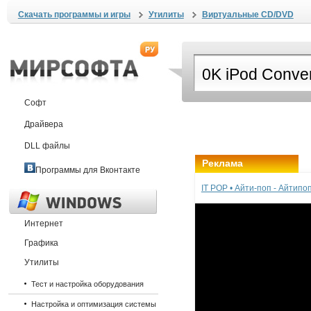
Скачать программы и игры
Утилиты
Виртуальные CD/DVD
Софт
Драйвера
DLL файлы
Реклама
Программы для Вконтакте
IT POP • Айти-поп - Айтип
Интернет
Графика
Утилиты
Тест и настройка оборудования
Настройка и оптимизация системы