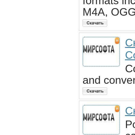
formats in
M4A, OG
С
C
Co
and conver
С
P