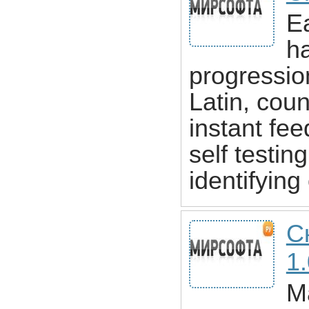
Ea
ha
progression
Latin, coun
instant fe
self testin
identifying 
С
1
M