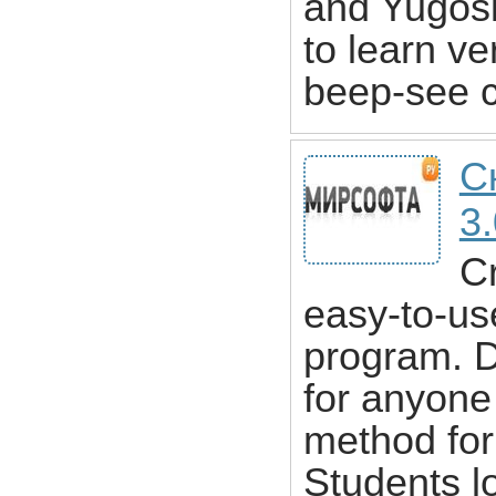
and Yugosl
to learn ve
beep-see c
С
3
Cr
easy-to-us
program. D
for anyone
method for
Students l