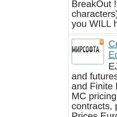
BreakOut ! 
characters)
you WILL h
С
Ed
EJ
and future
and Finite
MC pricing
contracts, 
Prices Eur