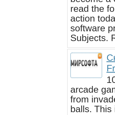
read the f
action toda
software p
Subjects.
С
F
1
arcade gam
from invade
balls. This