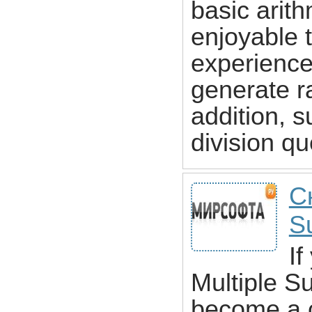
basic arit
enjoyable t
experience
generate r
addition, s
division qu
С
S
If
Multiple Su
become a c