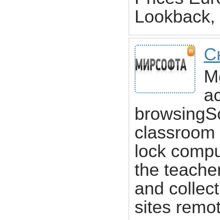
Lookback,
С
M
ac
browsingSc
classroom
lock comp
the teache
and collec
sites remo