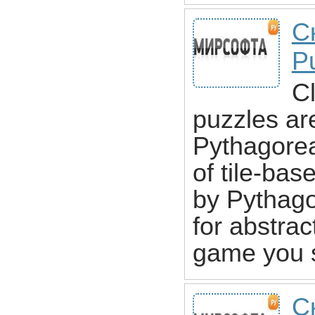
С
P
C
puzzles ar
Pythagorea
of tile-ba
by Pythago
for abstra
game you 
С