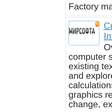
Factory ma
С
In
Ov
computer s
existing te
and explore
calculation
graphics r
change, ex