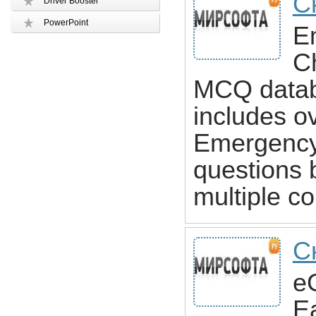
С
Driver Booster
PowerPoint
E
C
MCQ databa
includes o
Emergency 
questions 
multiple co
С
e
E