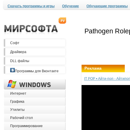
Скачать программы и игры
Обучение
Обучающие программы
Софт
Драйвера
DLL файлы
Реклама
Программы для Вконтакте
IT POP • Айти-поп - Айтип
Интернет
Графика
Утилиты
Рабочий стол
Программирование