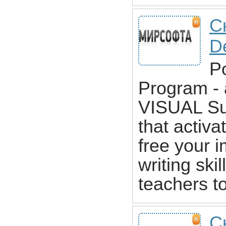
С
D
P
Program - 
VISUAL Su
that activ
free your 
writing ski
teachers t
С