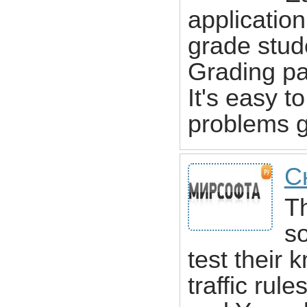
applicatio
grade stude
Grading pa
It's easy t
problems g
С
T
so
test their
traffic rul