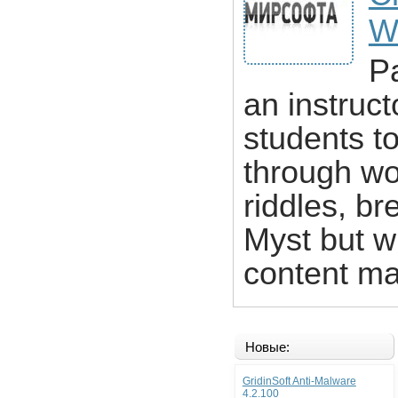
W
P
an instruct
students t
through wor
riddles, b
Myst but w
content mat
Новые:
GridinSoft Anti-Malware
4.2.100