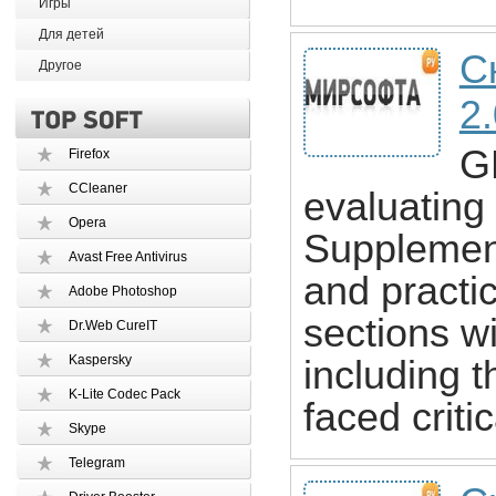
Игры
Для детей
С
Другое
2.
G
Firefox
CCleaner
evaluating
Opera
Supplement
Avast Free Antivirus
and practi
Adobe Photoshop
sections wi
Dr.Web CureIT
Kaspersky
including 
K-Lite Codec Pack
faced crit
Skype
Telegram