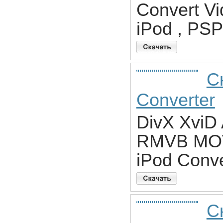
Convert Vi
iPod , PSP 
Ск
Converter
DivX Xvi
RMVB MOV
iPod Conve
С