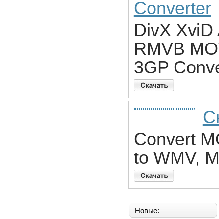
Converter
DivX Xvi
RMVB MOV
3GP Conve
С
Convert M
to WMV, M
Новые: