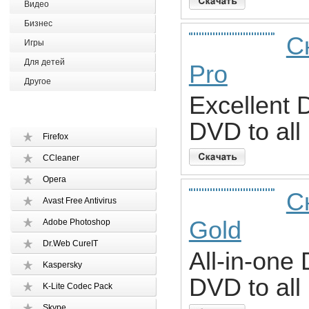
Видео
Бизнес
С
Игры
Для детей
Pro
Другое
Excellent 
DVD to all
Firefox
CCleaner
Opera
С
Avast Free Antivirus
Gold
Adobe Photoshop
Dr.Web CureIT
All-in-one
Kaspersky
DVD to all
K-Lite Codec Pack
Skype