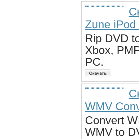
С
Zune iPod
Rip DVD to
Xbox, PMP,
PC.
С
WMV Conv
Convert W
WMV to D