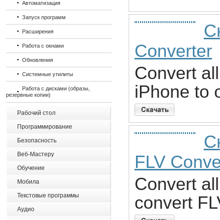
Автоматизация
Запуск программ
С
Расширения
Converter
Работа с окнами
Обновления
Convert al
Системные утилиты
iPhone to 
Работа с дисками (образы,
резервные копии)
Рабочий стол
Программирование
С
Безопасность
Веб-Мастеру
FLV Conve
Обучение
Convert al
Мобила
Текстовые программы
convert FL
Аудио