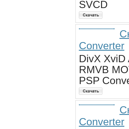
SVCD
С
Converter
DivX Xvi
RMVB MOV
PSP Conve
С
Converter