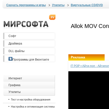
Скачать программы и игры
Утилиты
Виртуальные CD/DVD
Софт
Драйвера
DLL файлы
Реклама
Программы для Вконтакте
IT POP • Айти-поп - Айтип
Интернет
Графика
Утилиты
Тест и настройка оборудования
Настройка и оптимизация системы