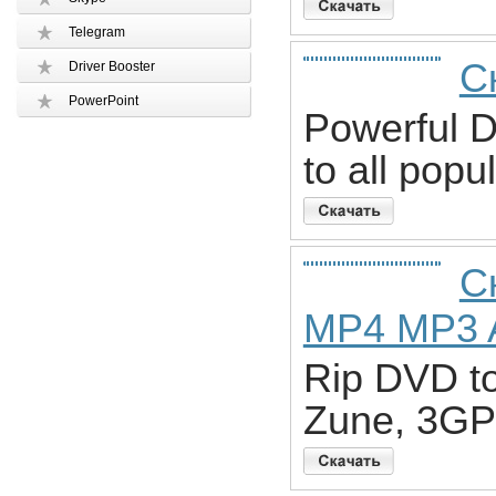
Telegram
С
Driver Booster
PowerPoint
Powerful D
to all popu
С
MP4 MP3 
Rip DVD to
Zune, 3GP 