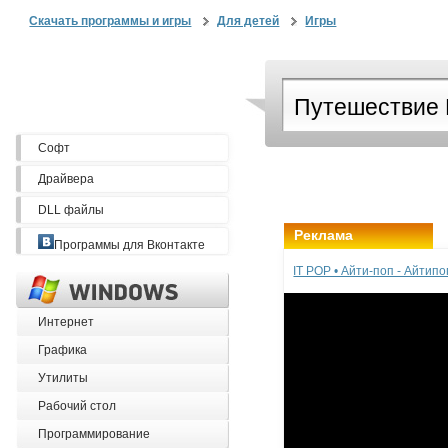
Скачать программы и игры
Для детей
Игры
Софт
Драйвера
DLL файлы
Реклама
Программы для Вконтакте
IT POP • Айти-поп - Айтип
Интернет
Графика
Утилиты
Рабочий стол
Программирование