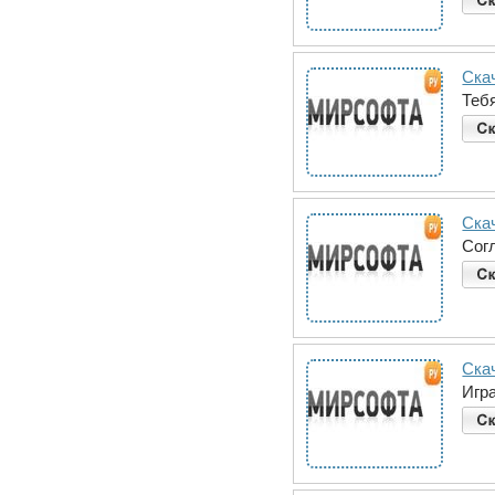
Ска
Теб
Ска
Сог
Ска
Игр