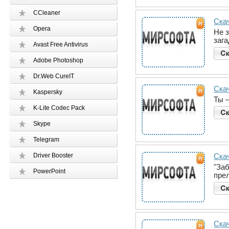
CCleaner
Ска
Opera
Не 
заг
Avast Free Antivirus
Adobe Photoshop
Dr.Web CureIT
Ска
Kaspersky
Ты 
K-Lite Codec Pack
Skype
Telegram
Driver Booster
Ска
"За
PowerPoint
пре
Ска