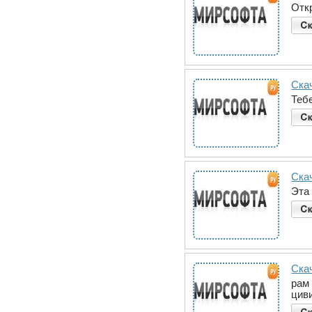
Откр
Ска
Теб
Ска
Эта
Ска
рам
цив