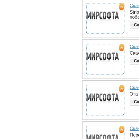
Скач
Str
поб
Ска
Ска
Ска
Эта
Ска
Пер