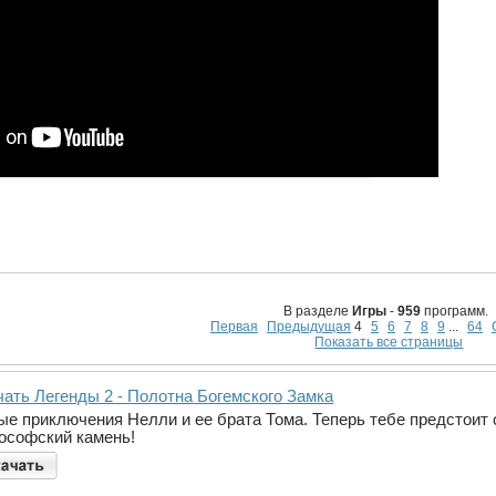
В разделе
Игры
-
959
программ.
Первая
Предыдущая
4
5
6
7
8
9
...
64
Показать все страницы
чать Легенды 2 - Полотна Богемского Замка
ые приключения Нелли и ее брата Тома. Теперь тебе предстоит 
ософский камень!