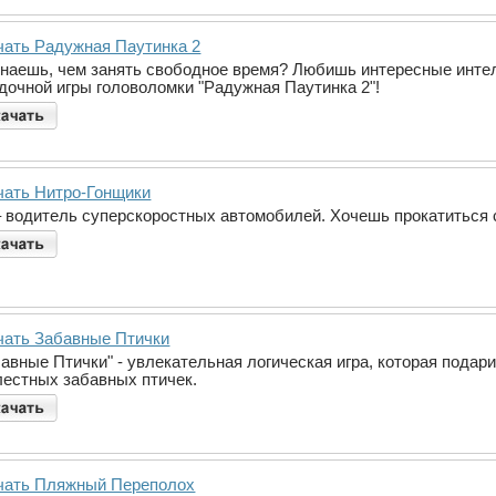
чать Радужная Паутинка 2
знаешь, чем занять свободное время? Любишь интересные инте
адочной игры головоломки "Радужная Паутинка 2"!
чать Нитро-Гонщики
– водитель суперскоростных автомобилей. Хочешь прокатиться 
чать Забавные Птички
бавные Птички" - увлекательная логическая игра, которая пода
лестных забавных птичек.
чать Пляжный Переполох