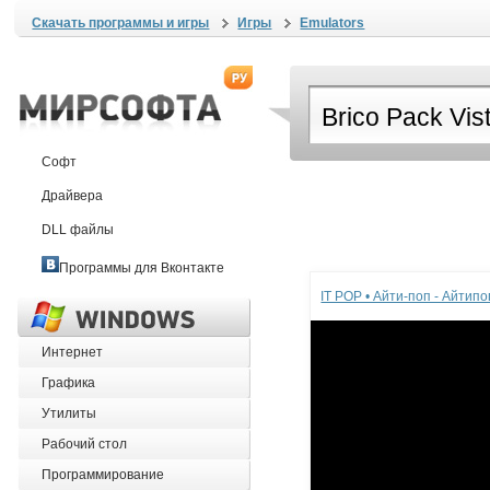
Скачать программы и игры
Игры
Emulators
Софт
Драйвера
DLL файлы
Реклама
Программы для Вконтакте
IT POP • Айти-поп - Айтип
Интернет
Графика
Утилиты
Рабочий стол
Программирование