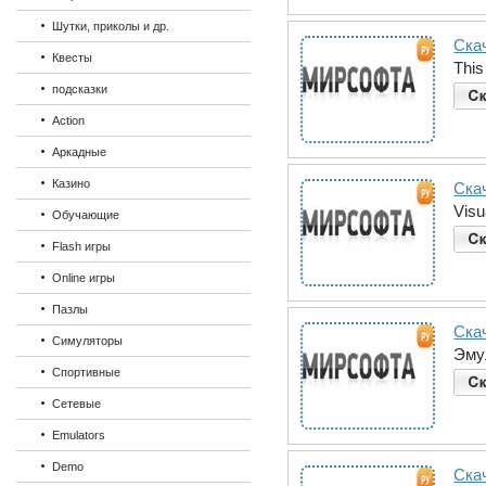
Шутки, приколы и др.
Ска
Квесты
This
подсказки
Action
Аркадные
Казино
Скач
Visu
Обучающие
Flash игры
Online игры
Пазлы
Ска
Симуляторы
Эму
Спортивные
Сетевые
Emulators
Demo
Скач