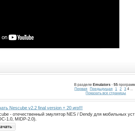
В разделе
Emulators
-
55
программ
Первая
Предыдущая
1
2
3
4 ...
Показать все страницы
ать Nescube v2.2 final version + 20 игр!!!
cube - отечественный эмулятор NES / Dendy для мобильных уст
C-1.0, MIDP-2.0).