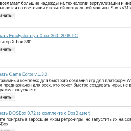
 возлагает большие надежды на технологии виртуализации и инв
зывается на состоянии открытой виртуальной машины Sun xVM V
чать Emulyator-dlya-Xbox-360--2008-PC
лятор X-box 360
ать Game Editor v.1.3.9
граммный комплекс для быстрого создания игр для платформ W
or предназначен для всех, кто хочет быстро создавать игры, не
грамма запускаетс
ать DOSBox 0.72 (в комплекте с DosBlaster)
ите поиграть в заросшие мхом ретро-игры, но запустить их на с
Box.