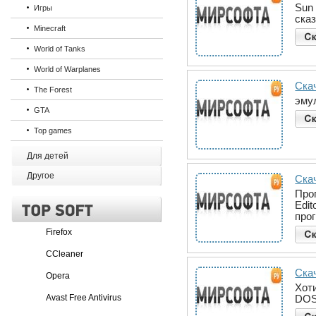
Sun
Игры
ска
Minecraft
World of Tanks
World of Warplanes
Ска
The Forest
эму
GTA
Top games
Для детей
Другое
Скач
Про
Edit
про
Firefox
CCleaner
Скач
Opera
Хот
Avast Free Antivirus
DOS