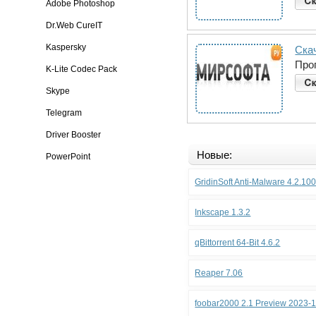
Adobe Photoshop
Dr.Web CureIT
Kaspersky
Скач
Про
K-Lite Codec Pack
Skype
Telegram
Driver Booster
Новые:
PowerPoint
GridinSoft Anti-Malware 4.2.10
Inkscape 1.3.2
qBittorrent 64-Bit 4.6.2
Reaper 7.06
foobar2000 2.1 Preview 2023-