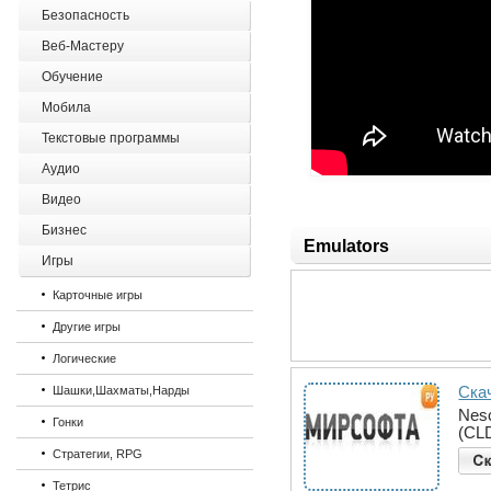
Безопасность
Веб-Мастеру
Обучение
Мобила
Текстовые программы
Аудио
Видео
Бизнес
Emulators
Игры
Карточные игры
Другие игры
Логические
Скач
Шашки,Шахматы,Нарды
Nes
Гонки
(CLD
Стратегии, RPG
Тетрис