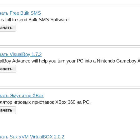
чать Free Bulk SMS
 is toll to send Bulk SMS Software
ать VisualBoy 1.7.2
alBoy Advance will help you turn your PC into a Nintendo Gameboy 
чать Эмулятор XBox
лятор игровых приставок XВox 360 на РС.
ать Sux xVM VirtualBOX 2.0.2