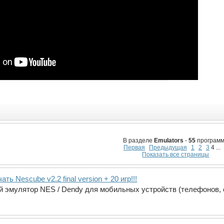
В разделе
Emulators
-
55
программ
Первая
Предыдущая
1
2
3
4 ...
Показать все страницы
ать Nescube v2.2 final version + 20 игр!!!
й эмулятор NES / Dendy для мобильных устройств (телефонов, 