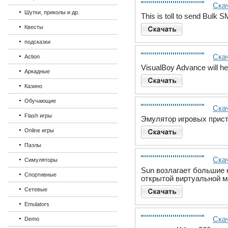
Ска
Шутки, приколы и др.
This is toll to send Bulk 
Квесты
подсказки
Скач
Action
VisualBoy Advance will h
Аркадные
Казино
Обучающие
Ска
Flash игры
Эмулятор игровых прист
Online игры
Пазлы
Скач
Симуляторы
Sun возлагает большие 
Спортивные
открытой виртуальной м
Сетевые
Emulators
Ска
Demo