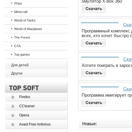
эмулятор X-box 360
Игры
Minecraft
World of Tanks
Скач
World of Warplanes
Программный комплекс д
всех, кто хочет быстро 
The Forest
GTA
Top games
Скач
Хотите поиграть в заро
Для детей
Другое
Скач
Программа имитирует гр
Firefox
CCleaner
Opera
Новые:
Avast Free Antivirus