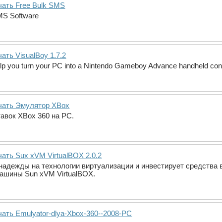
чать Free Bulk SMS
SMS Software
ать VisualBoy 1.7.2
elp you turn your PC into a Nintendo Gameboy Advance handheld con
чать Эмулятор XBox
авок XВox 360 на РС.
ать Sux xVM VirtualBOX 2.0.2
надежды на технологии виртуализации и инвестирует средства в
ашины Sun xVM VirtualBOX.
чать Emulyator-dlya-Xbox-360--2008-PC