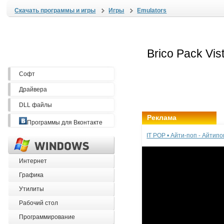
Скачать программы и игры
Игры
Emulators
Софт
Драйвера
DLL файлы
Реклама
Программы для Вконтакте
IT POP • Айти-поп - Айтип
Интернет
Графика
Утилиты
Рабочий стол
Программирование