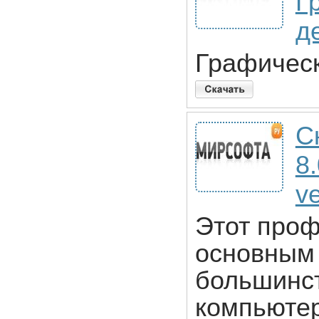
Г
д
Графическ
С
8
v
Этот проф
основным
большинст
компьютер