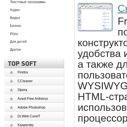
Текстовые программы
С
Аудио
F
Видео
Бизнес
п
Игры
конструкт
Для детей
Другое
удобства 
а также д
пользоват
Firefox
CCleaner
WYSIWYG 
Opera
HTML-стра
Avast Free Antivirus
использов
Adobe Photoshop
процессор
Dr.Web CureIT
Kaspersky