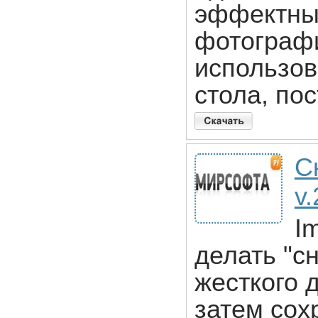
эффектны
фотограф
использов
стола, по
С
v
I
делать "с
жесткого д
затем сох