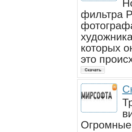
Н
фильтра P
фотограф
художника
которых о
это проис
С
Т
в
Огромные