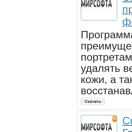
п
ф
Программ
преимущес
портретам
удалять в
кожи, а т
восстанав
Ск