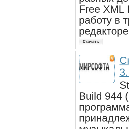
Free XML 
работу в 
редакторе
С
3
S
Build 944
программа
принадлеж