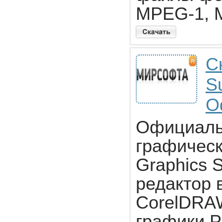
MPEG-1, 
С
S
О
Официаль
графическ
Graphics S
редактор 
CorelDRAW
графики 