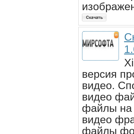
изображен
Ск
1
Xi
версия пр
видео. Сп
видео фай
файлы на 
видео фр
файлы фо