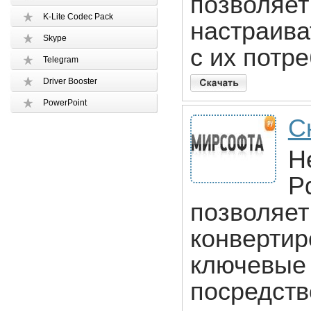
позволяет
K-Lite Codec Pack
настраива
Skype
с их потр
Telegram
Driver Booster
PowerPoint
С
Н
P
позволяет
конвертир
ключевые 
посредств