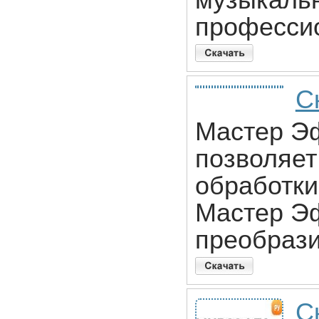
музыкаль
профессио
С
Мастер Э
позволяет
обработк
Мастер Э
преобрази
С