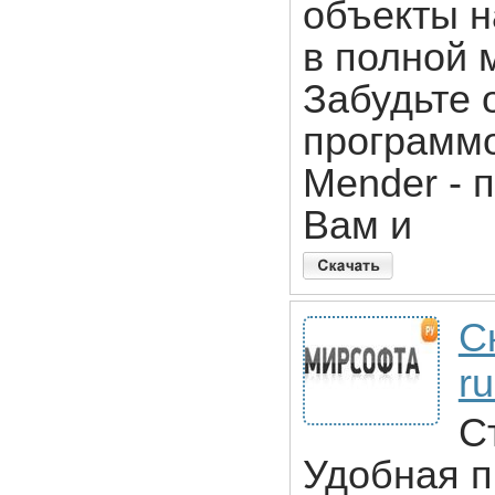
объекты н
в полной 
Забудьте 
программо
Mender - 
Вам и
С
r
С
Удобная п