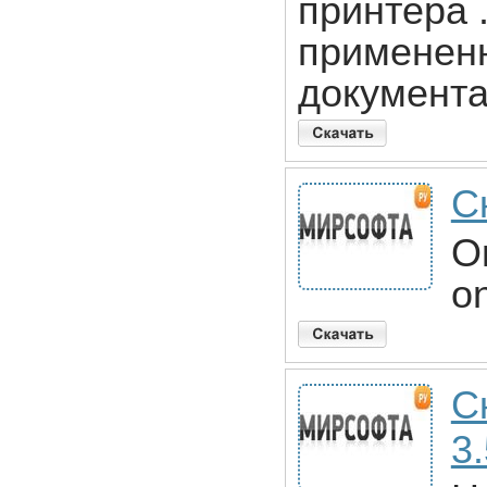
принтера 
применен
документа
С
On
on
Ск
3.