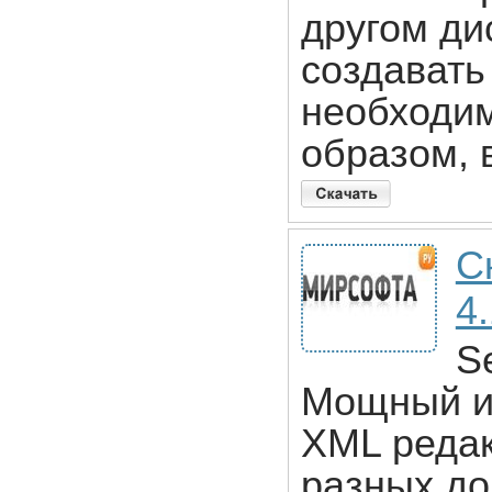
другом ди
создавать
необходи
образом, 
С
4
S
Мощный и 
XML редак
разных до