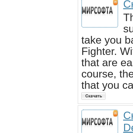
С
Th
su
take you ba
Fighter. W
that are ea
course, the
that you c
С
D