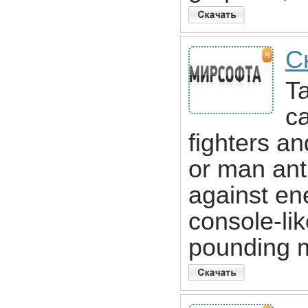
С
Ta
c
fighters a
or man anti
against en
console-li
pounding m