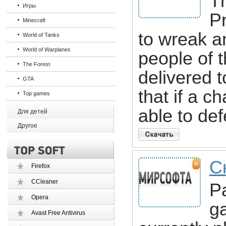
Th
Игры
P
Minecraft
to wreak 
World of Tanks
World of Warplanes
people of t
The Forest
delivered 
GTA
that if a 
Top games
able to de
Для детей
Другое
С
Firefox
CCleaner
Pa
Opera
ga
Avast Free Antivirus