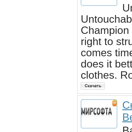
U
Untouchabl
Champion o
right to st
comes time
does it be
clothes. Ro
Ск
B
Ba