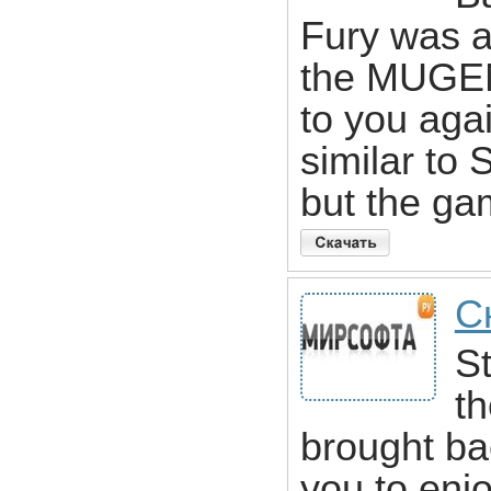
Fury was a 
the MUGEN 
to you agai
similar to 
but the gam
С
St
t
brought bac
you to enj