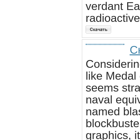
verdant Ear
radioactiv
С
Considerin
like Medal 
seems stra
naval equiv
named blas
blockbuste
graphics, i