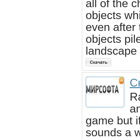
all of the 
objects whi
even after 
objects pi
landscape 
С
Ra
an
game but if
sounds a w