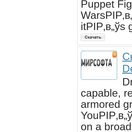
Puppet Fig
WarsРІР‚в„
itРІР‚в„ўs
С
D
D
capable, re
armored gr
YouРІР‚в„ўl
on a broad