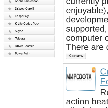
currently 
Adobe Photoshop
enjoyable),
Dr.Web CureIT
Kaspersky
developmen
K-Lite Codec Pack
supported,
Skype
computer o
Telegram
There are 
Driver Booster
PowerPoint
С
Ed
R
action bea