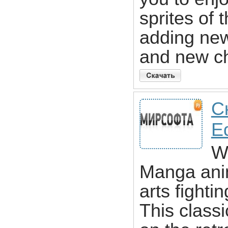
sprites of
adding ne
and new c
С
Ed
Wh
Manga anim
arts fight
This class