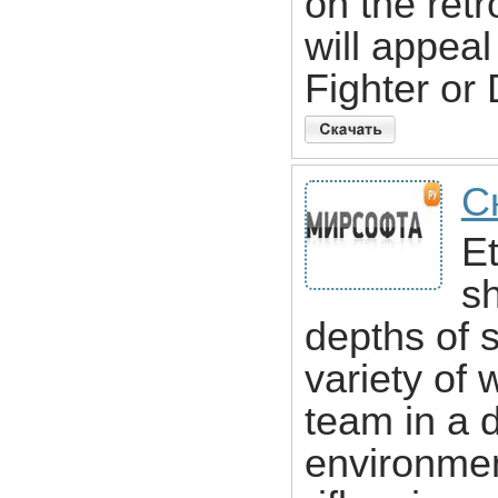
on the re
will appeal
Fighter or
Ск
Et
sh
depths of 
variety of
team in a 
environmen