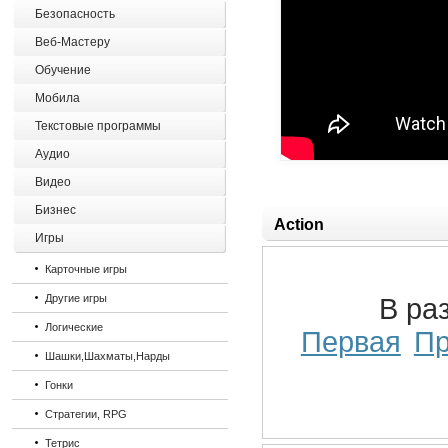
Безопасность
Веб-Мастеру
Обучение
Мобила
Текстовые программы
Аудио
Видео
Бизнес
Action
Игры
Карточные игры
Другие игры
В ра
Логические
Первая
П
Шашки,Шахматы,Нарды
Гонки
Стратегии, RPG
Тетрис