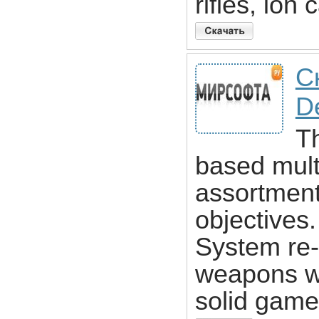
rifles, io
Ск
D
T
based mult
assortment
objectives
System re-
weapons wi
solid game