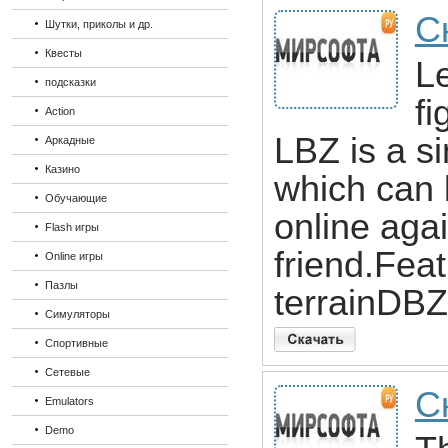
С
Шутки, приколы и др.
Квесты
L
подсказки
f
Action
LBZ is a s
Аркадные
Казино
which can 
Обучающие
online agai
Flash игры
friend.Fea
Online игры
Пазлы
terrainDB
Симуляторы
Спортивные
Сетевые
С
Emulators
Demo