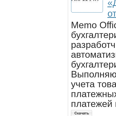
«
от
Memo Offi
бухгалтер
разработч
автоматиз
бухгалтер
Выполняю
учета тов
платежных
платежей 