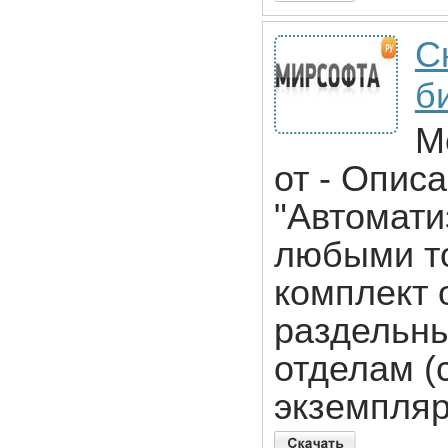
С
б
M
от - Опис
"Автомати
любыми то
комплект 
раздельны
отделам (
экземпляр