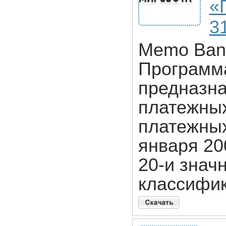
«
31
Memo Bank
Программ
предназна
платежных
платежных
января 20
20-и знач
классифик