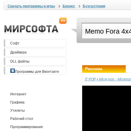
Скачать программы и игры
Бизнес
Бухгалтерия
Софт
Драйвера
DLL файлы
Реклама
Программы для Вконтакте
IT POP • Айти-поп - Айтип
Интернет
Графика
Утилиты
Рабочий стол
Программирование