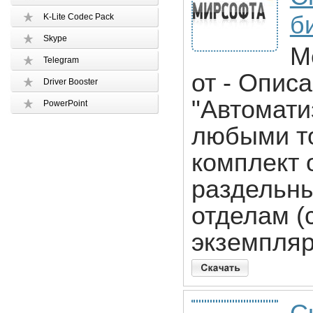
би
K-Lite Codec Pack
Skype
M
Telegram
от - Опис
Driver Booster
"Автомати
PowerPoint
любыми то
комплект 
раздельны
отделам (
экземпляр