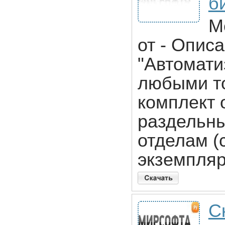
би
M
от - Опис
"Автомати
любыми то
комплект 
раздельны
отделам (
экземпляр
С