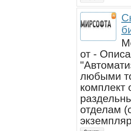
С
б
M
от - Опис
"Автомати
любыми то
комплект 
раздельны
отделам (
экземпляр