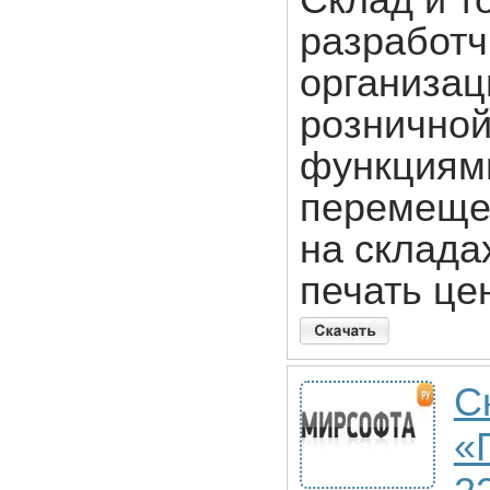
Склад и т
разработч
организац
розничной
функциями
перемещен
на склада
печать це
С
«