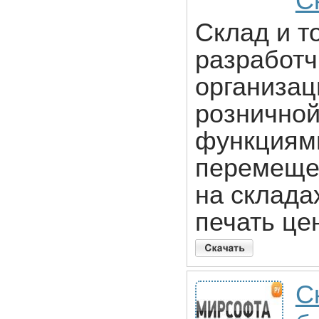
С
Склад и т
разработч
организац
розничной
функциями
перемещен
на склада
печать це
С