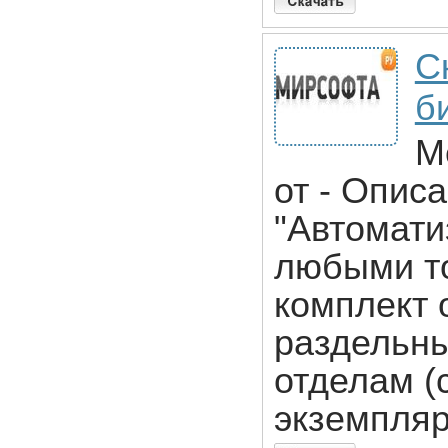
С
би
M
от - Опис
"Автомати
любыми то
комплект 
раздельны
отделам (
экземпляр