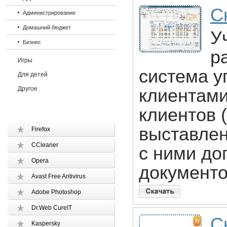
С
Администрирование
Домашний бюджет
У
Бизнес
р
Игры
система у
Для детей
Другое
клиентами
клиентов 
выставлен
Firefox
CCleaner
с ними дог
Opera
документо
Avast Free Antivirus
Adobe Photoshop
Dr.Web CureIT
С
Kaspersky