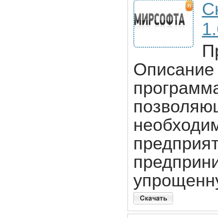
С
1
П
Описание 
программа
позволяющ
необходим
предприя
предприн
упрощенн