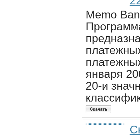
22
Memo Bank
Программ
предназна
платежных
платежных
января 20
20-и знач
классифик
С