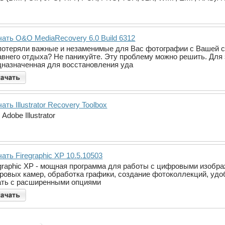
чать O&O MediaRecovery 6.0 Build 6312
потеряли важные и незаменимые для Вас фотографии с Вашей 
авнего отдыха? Не паникуйте. Эту проблему можно решить. Для
дназначенная для восстановления уда
ать Illustrator Recovery Toolbox
dobe Illustrator
ать Firegraphic XP 10.5.10503
egraphic XP - мощная программа для работы с цифровыми изобр
ровых камер, обработка графики, создание фотоколлекций, уд
ать с расширенными опциями