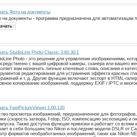
чать Фото на документы
о на документы - программа предназначена для автоматизации 
ать StudioLine Photo Classic 3.60.30.1
dioLine Photo - это решение для управления изображениями, ко
осредственно с вашей цифровой камеры, сканера или вашего жес
воляет вам назначать личные ключевые слова, описания и катег
трументов редактирования для устранения эффекта красных глаз
бражений и т. д. Другие функции включают экспорт в HTML-гале
рвное копирование изображений, поддержку EXIF / IPTC и многое
ать FastPictureViewer 1.00.130
едство просмотра изображений, предназначенное для фотограф
ки (скорость затвора, f-stop, ISO, компенсацию экспозиции) и
апуска. Также доступна функция привязки и работает со всеми
чает в себя большинство Nikon и последние модели DSLR от C
отр форматов необработанных изображений, таких как Nikon N