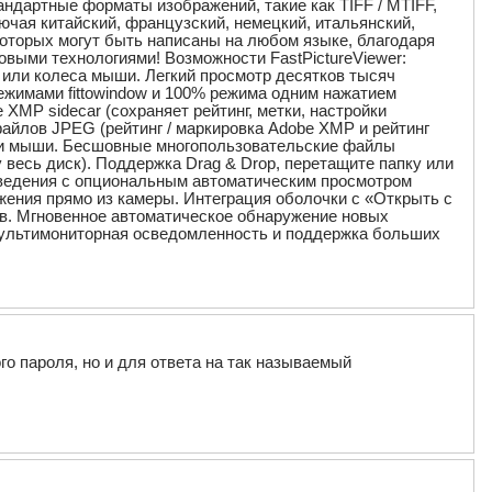
ндартные форматы изображений, такие как TIFF / MTIFF,
ючая китайский, французский, немецкий, итальянский,
 которых могут быть написаны на любом языке, благодаря
овыми технологиями! Возможности FastPictureViewer:
или колеса мыши. Легкий просмотр десятков тысяч
ежимами fittowindow и 100% режима одним нажатием
MP sidecar (сохраняет рейтинг, метки, настройки
айлов JPEG (рейтинг / маркировка Adobe XMP и рейтинг
пки мыши. Бесшовные многопользовательские файлы
весь диск). Поддержка Drag & Drop, перетащите папку или
изведения с опциональным автоматическим просмотром
ения прямо из камеры. Интеграция оболочки с «Открыть с
ов. Мгновенное автоматическое обнаружение новых
. Мультимониторная осведомленность и поддержка больших
о пароля, но и для ответа на так называемый