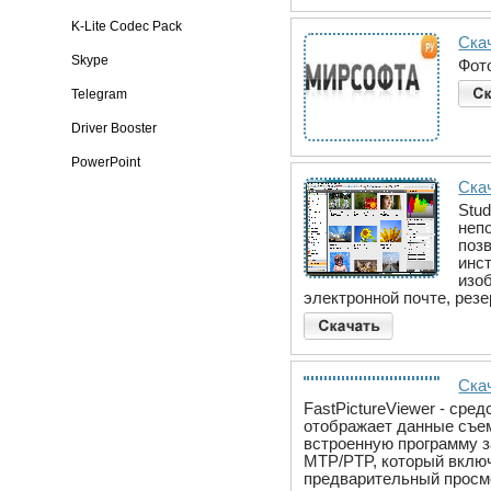
K-Lite Codec Pack
Ска
Skype
Фот
Telegram
Driver Booster
PowerPoint
Скач
Stu
неп
поз
инс
изо
электронной почте, резе
Скач
FastPictureViewer - ср
отображает данные съем
встроенную программу з
MTP/PTP, который вклю
предварительный просм