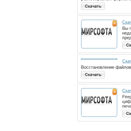
Ска
Вы 
нед
пре
Скач
Восстановление файлов A
Скач
Fir
циф
печ