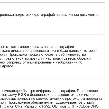
процесса подготовки фотографий на различные документы.
торое может импортировать ваши фотографии
ткого диска и организовывать их в базе данных, которая
ории. Программа также включает в себя множество
, правильной экспозиции, настройки цветов, обрезки
рею, отправку оптимизированных изображений по
 другое.
ов, помогающее быстро цифровые фотографии. Приложение
 гистограмму RGB в бесшовных плавающих окнах и имеет
 камерами, полностью совместимыми с протоколом передачи
anon. Программное обеспечение поддерживает быстрый
EF, Canon CR2, Panasonic RW2, Olympus ORF и Adobe DNG