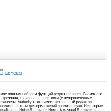
мм.
07
Следующая
аммас полным набором функций редактирования. Вы можете
вырезания, копирования и вставки (с неограниченным
записям. Audacity также имеет встроенный редактор
нализа частоты для приложений анализа звука. Некоторые
lization, Noise Removal и Normalize, Vocal Remover, а