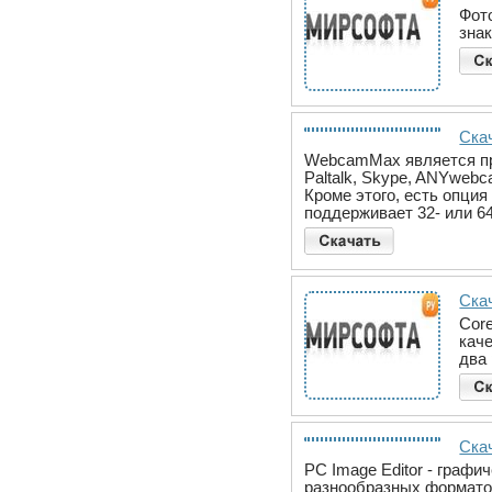
Фот
зна
Ска
WebcamMax является про
Paltalk, Skype, ANYweb
Кроме этого, есть опци
поддерживает 32- или 6
Скач
Cor
кач
два 
Скач
PC Image Editor - граф
разнообразных форматов