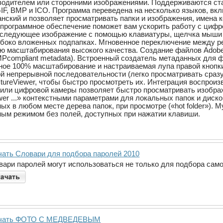
водителем или сторонними изображениями. Поддерживаются ста
IF, BMP и ICO. Программа переведена на несколько языков, вкл
панский и позволяет просматривать папки и изображения, имена
 программное обеспечение поможет вам ускорить работу с цифр
 следующее изображение с помощью клавиатуры, щелчка мыши 
убоко вложенных подпапках. Мгновенное переключение между р
ю масштабирования высокого качества. Создание файлов Adobe X
Pcompliant metadata). Встроенный создатель метаданных для ф
енное 100% масштабирование и настраиваемая лупа правой кно
й непрерывной последовательности (легко просматривать сразу 
ctureViewer, чтобы быстро просмотреть их. Интеграция воспро
или цифровой камеры позволяет быстро просматривать изображ
wer ...» контекстными параметрами для локальных папок и диск
ых в любом месте дерева папок, при просмотре («hot folder»)
ным режимом без полей, доступных при нажатии клавиши.
чать Словари для подбора паролей 2010
вари паролей могут использоваться не только для подбора самог
чать ФОТО С МЕДВЕДЕВЫМ