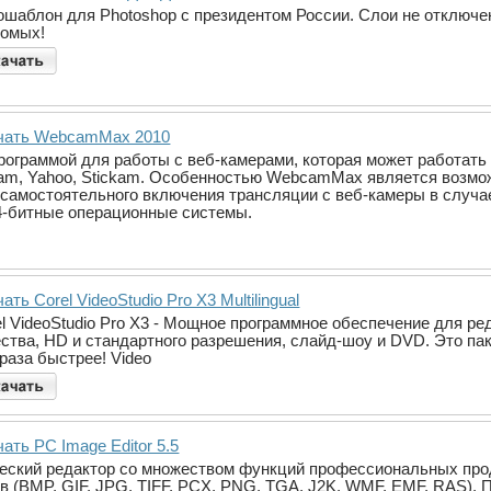
ошаблон для Photoshop с президентом России. Слои не отключен
комых!
чать WebcamMax 2010
граммой для работы с веб-камерами, которая может работать со
cam, Yahoo, Stickam. Особенностью WebcamMax является возмо
я самостоятельного включения трансляции с веб-камеры в случ
4-битные операционные системы.
ать Corel VideoStudio Pro X3 Multilingual
el VideoStudio Pro X3 - Мощное программное обеспечение для р
ества, HD и стандартного разрешения, слайд-шоу и DVD. Это пак
раза быстрее! Video
ать PC Image Editor 5.5
ический редактор со множеством функций профессиональных пр
 (BMP, GIF, JPG, TIFF, PCX, PNG, TGA, J2K, WMF, EMF, RAS).