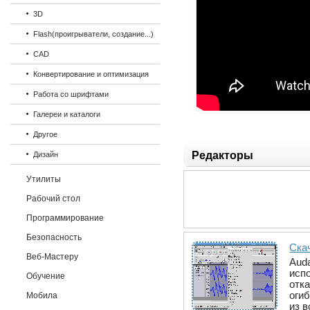
3D
Flash(проигрыватели, создание...)
CAD
Конвертирование и оптимизация
Работа со шрифтами
Галереи и каталоги
Другое
Редакторы
Дизайн
Утилиты
Рабочий стол
Программирование
Безопасность
Скач
Веб-Мастеру
Aud
исп
Обучение
отк
оги
Мобила
из в