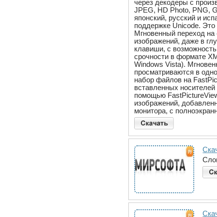
через декодеры с произ
JPEG, HD Photo, PNG, G
японский, русский и ис
поддержке Unicode. Это
Мгновенный переход на
изображений, даже в гл
клавиши, с возможность
срочности в формате XM
Windows Vista). Мгнов
просматриваются в одно
набор файлов на FastPi
вставленных носителей 
помощью FastPictureVie
изображений, добавленн
монитора, с полноэкран
Ска
Сло
Ска