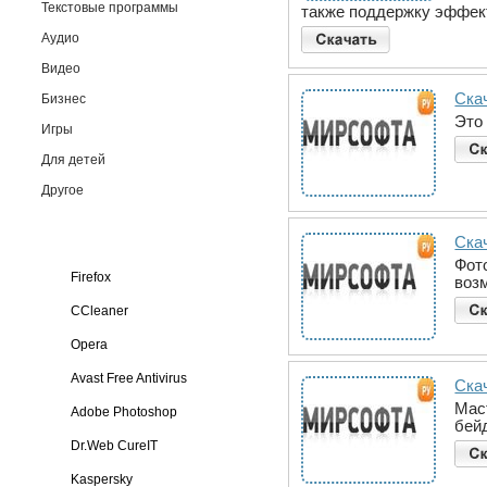
Текстовые программы
также поддержку эффект
Аудио
Видео
Ска
Бизнес
Это
Игры
Для детей
Другое
Скач
Фот
Firefox
воз
CCleaner
Opera
Avast Free Antivirus
Скач
Мас
Adobe Photoshop
бей
Dr.Web CureIT
Kaspersky