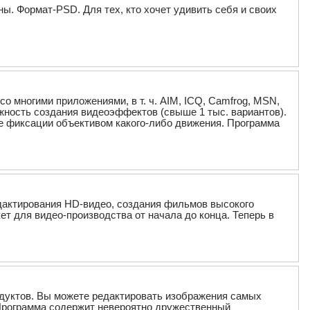
ы. Формат-PSD. Для тех, кто хочет удивить себя и своих
 многими приложениями, в т. ч. AIM, ICQ, Camfrog, MSN,
жность создания видеоэффектов (свыше 1 тыс. вариантов).
ае фиксации объективом какого-либо движения. Программа
едактирования HD-видео, создания фильмов высокого
ет для видео-производства от начала до конца. Теперь в
одуктов. Вы можете редактировать изображения самых
 Программа содержит невероятно дружественный