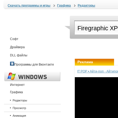
Скачать программы и игры
Графика
Редакторы
Софт
Драйвера
DLL файлы
Реклама
Программы для Вконтакте
IT POP • Айти-поп - Айтип
Интернет
Графика
Редакторы
Просмотр
Анимация