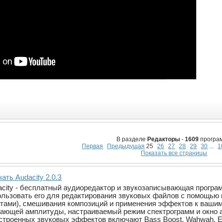
В разделе
Редакторы
-
1609
програ
Первая
Предыдущая
25
26
27
28
29
30
...
1
Показать все страницы
ать Audacity 2.0.3
acity - бесплатный аудиоредактор и звукозаписывающая прогр
ользовать его для редактирования звуковых файлов с помощью 
атами), смешивания композиций и применения эффектов к вашим 
бающей амплитуды, настраиваемый режим спектрограмм и окно а
строенных звуковых эффектов включают Bass Boost, Wahwah, Equa