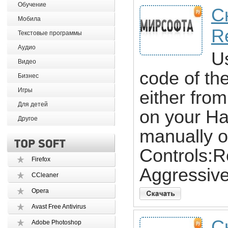
Обучение
С
Мобила
R
Текстовые программы
Аудио
U
Видео
code of th
Бизнес
Игры
either from
Для детей
on your Ha
Другое
manually o
Controls:
Firefox
Aggressiv
CCleaner
Opera
Avast Free Antivirus
С
Adobe Photoshop