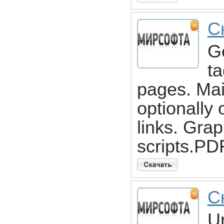
С
G
ta
pages. Mai
optionally
links. Grap
scripts.PD
С
Un