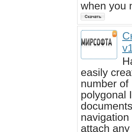
when you n
С
v
H
easily crea
number of r
polygonal
documents 
navigation
attach any 