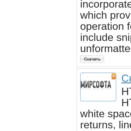
incorporat
which prov
operation 
include sni
unformatte
С
H
H
white spac
returns, li