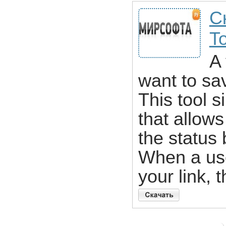
Ск
To
A 
want to sav
This tool 
that allows
the status 
When a us
your link, 