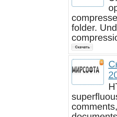
op
compresses
folder. Un
compressio
С
2
H
superfluou
comments,
documents.