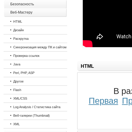
Безопасность
Веб-Мастеру
HTML
Дизайн
Раскрутка
Синхронизация между ПК и сайтом
Проверка ссылок
Java
HTML
Perl, PHP, ASP
Другое
В р
Flash
Первая
П
XML/CSS
Log Analysis / Статистика сайта
Веб-галереи (Thumbnail)
XML