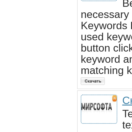
B
necessary 
Keywords F
used keywo
button clic
keyword an
matching k
С
Te
te