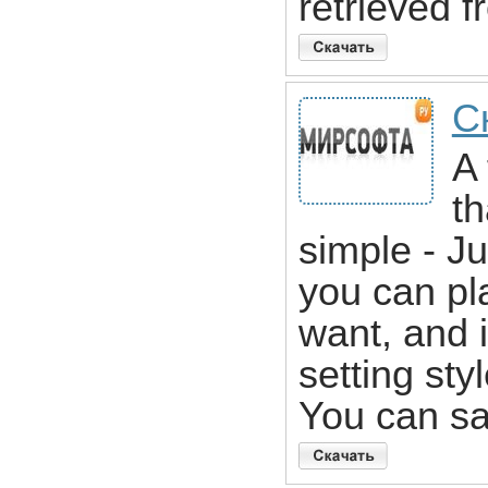
retrieved 
Ск
A
t
simple - J
you can p
want, and 
setting sty
You can s