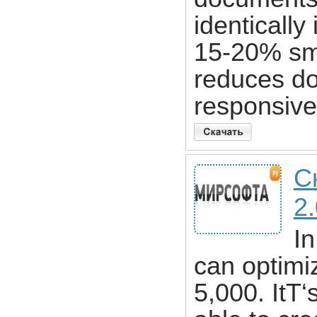
identically
15-20% smal
reduces d
responsiv
С
2
In
can optimi
5,000. ItТ‘