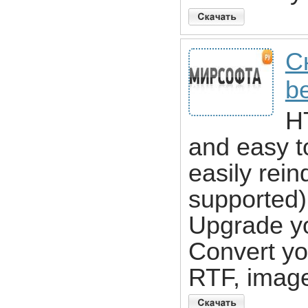
С
b
H
and easy t
easily rein
supported)
Upgrade yo
Convert yo
RTF, image