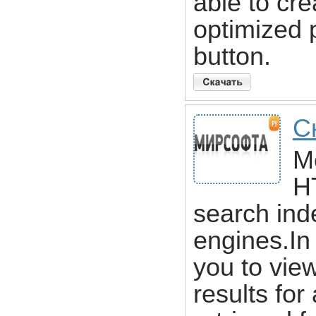
able to cr
optimized 
button.
С
M
H
search ind
engines.In
you to vie
results for