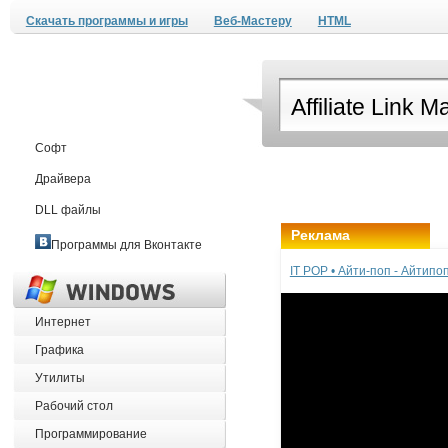
Скачать программы и игры
Веб-Мастеру
HTML
Софт
Драйвера
DLL файлы
Реклама
Программы для Вконтакте
IT POP • Айти-поп - Айтип
Интернет
Графика
Утилиты
Рабочий стол
Программирование