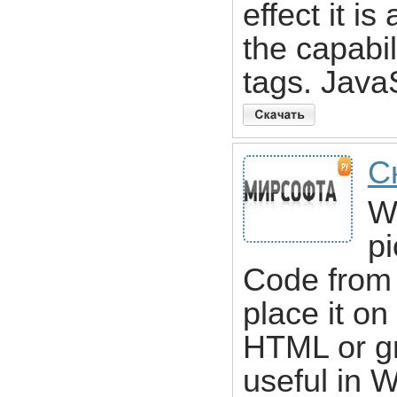
effect it i
the capabi
tags. Java
С
Wi
p
Code from 
place it on
HTML or gr
useful in 