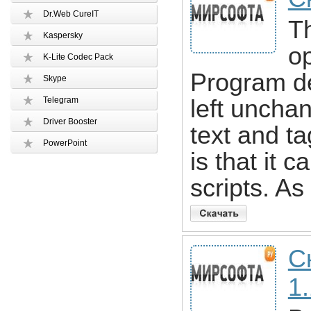
Dr.Web CureIT
Th
Kaspersky
o
K-Lite Codec Pack
Program de
Skype
Telegram
left uncha
Driver Booster
text and t
PowerPoint
is that it
scripts. As
С
1