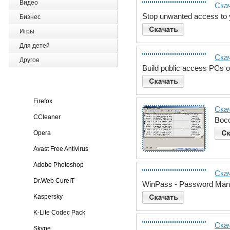
Видео
Скач
Stop unwanted access to 
Бизнес
Игры
Для детей
Скач
Другое
Build public access PCs or
Firefox
Ска
CCleaner
Вос
Opera
Avast Free Antivirus
Adobe Photoshop
Ска
Dr.Web CureIT
WinPass - Password Man
Kaspersky
K-Lite Codec Pack
Скач
Skype