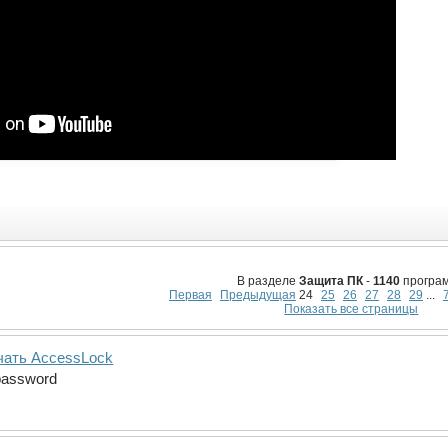
В разделе
Защита ПК
-
1140
програм
Первая
Предыдущая
24
25
26
27
28
29
...
Показать все страницы
чать AccessLock
 password