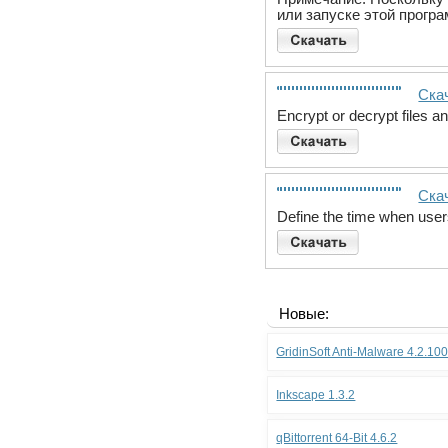
или запуске этой прогр
Скач
Encrypt or decrypt files an
Скач
Define the time when use
Новые:
GridinSoft Anti-Malware 4.2.10
Inkscape 1.3.2
qBittorrent 64-Bit 4.6.2