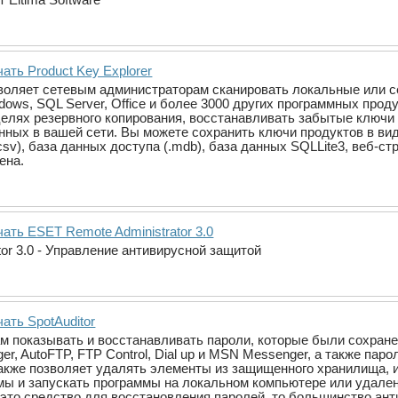
ать Product Key Explorer
озволяет сетевым администраторам сканировать локальные или 
dows, SQL Server, Office и более 3000 других программных про
елях резервного копирования, восстанавливать забытые ключи
ных в вашей сети. Вы можете сохранить ключи продуктов в виде ф
sv), база данных доступа (.mdb), база данных SQLLite3, веб-стр
ена.
ать ESET Remote Administrator 3.0
or 3.0 - Управление антивирусной защитой
ать SpotAuditor
м показывать и восстанавливать пароли, которые были сохранены в I
er, AutoFTP, FTP Control, Dial up и MSN Messenger, а также па
также позволяет удалять элементы из защищенного хранилища, 
ы и запускать программы на локальном компьютере или удален
это средство для восстановления паролей, то большинство ант