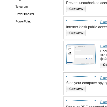
Prevent unauthorized acc
Telegram
Driver Booster
PowerPoint
Скач
Internet kiosk public acc
Ска
Про
что
фай
Скач
Stop your computer spyin
Ска
Recover PDF password от