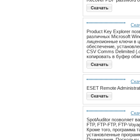
Скач
Product Key Explorer п
различных Microsoft Win
лицензионные ключи в ц
обеспечение, установлен
CSV Comms Delimited (.c
копировать в буфер обм
Скач
ESET Remote Administrat
Скач
SpotAuditor позволяет ва
FTP, FTP-FTP, FTP-Voyag
Кроме того, программа 
установленные программ
Примечание. Поскольку 