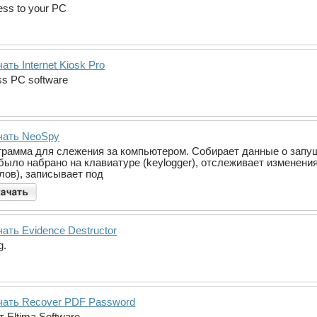
ess to your PC
ать Internet Kiosk Pro
ess PC software
чать NeoSpy
грамма для слежения за компьютером. Собирает данные о запу
 было набрано на клавиатуре (keylogger), отслеживает изменени
лов), записывает под
ать Evidence Destructor
g.
чать Recover PDF Password
 Eltima Software