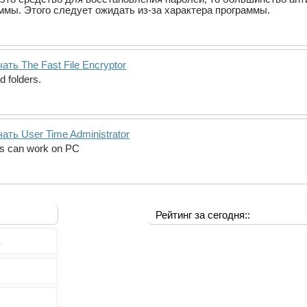
аммы. Этого следует ожидать из-за характера программы.
ать The Fast File Encryptor
d folders.
ать User Time Administrator
rs can work on PC
Рейтинг за сегодня::
0