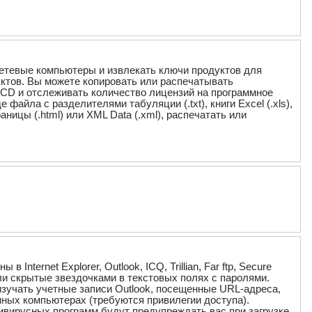
сетевые компьютеры и извлекать ключи продуктов для
дуктов. Вы можете копировать или распечатывать
 CD и отслеживать количество лицензий на программное
айла с разделителями табуляции (.txt), книги Excel (.xls),
аницы (.html) или XML Data (.xml), распечатать или
nternet Explorer, Outlook, ICQ, Trillian, Far ftp, Secure
роли скрытые звездочками в текстовых полях с паролями.
изучать учетные записи Outlook, посещенные URL-адреса,
ных компьютерах (требуются привилегии доступа).
ивирусных программ будут предупреждать вас при загрузке