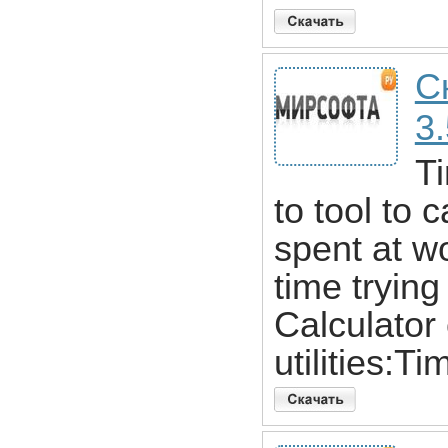
С
3
Ti
to tool to 
spent at w
time trying
Calculator 
utilities:T