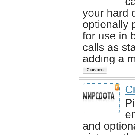
ca
your hard d
optionally 
for use in 
calls as s
adding a 
С
P
em
and optiona