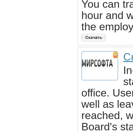
You can tr
hour and 
the employ
С
In
st
office. Use
well as lea
reached, w
Board's sta