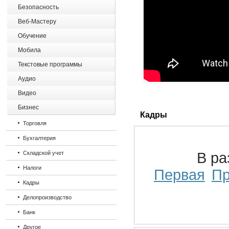
Безопасность
Веб-Мастеру
Обучение
Мобила
Текстовые программы
Аудио
Видео
Бизнес
Кадры
Торговля
Бухгалтерия
Складской учет
В р
Налоги
Первая
П
Кадры
Делопроизводство
Банк
Другое