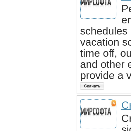
P
em
schedules 
vacation s
time off, o
and other 
provide a v
С
C
si