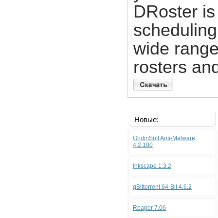
DRoster is
scheduling 
wide range
rosters an
Новые:
GridinSoft Anti-Malware
4.2.100
Inkscape 1.3.2
qBittorrent 64-Bit 4.6.2
Reaper 7.06