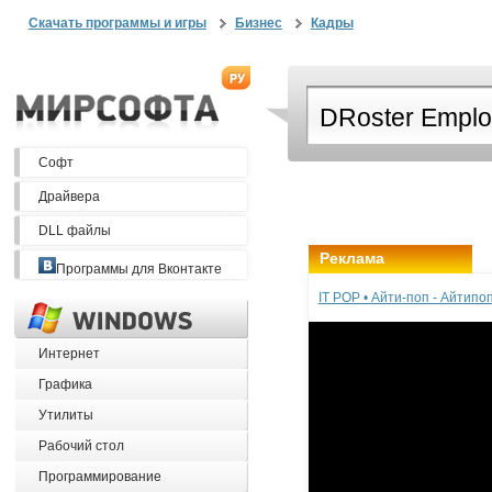
Скачать программы и игры
Бизнес
Кадры
Софт
Драйвера
DLL файлы
Реклама
Программы для Вконтакте
IT POP • Айти-поп - Айтип
Интернет
Графика
Утилиты
Рабочий стол
Программирование