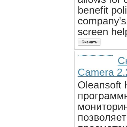
benefit pol
company's 
screen hel
С
Camera 2.
Oleansoft 
программн
мониторин
позволяет