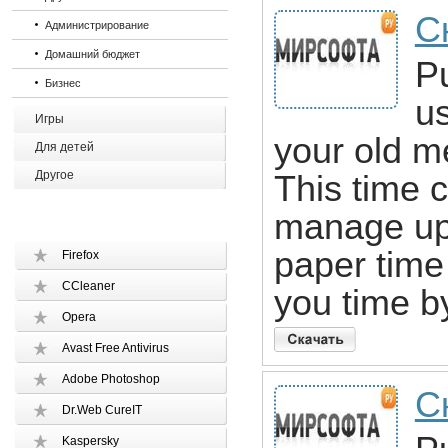
С
Администрирование
Домашний бюджет
P
Бизнес
us
Игры
your old m
Для детей
Другое
This time c
manage up
paper time 
Firefox
CCleaner
you time b
Opera
Avast Free Antivirus
Adobe Photoshop
С
Dr.Web CureIT
Kaspersky