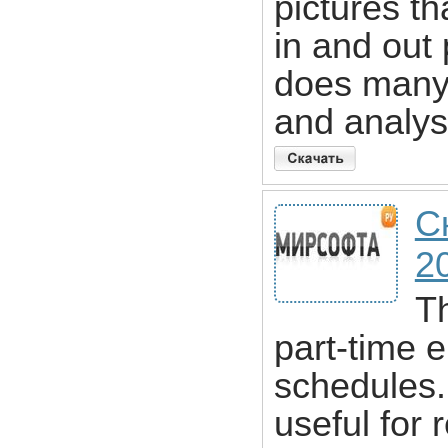
pictures th
in and out 
does many 
and analys
С
2
T
part-time 
schedules.
useful for 