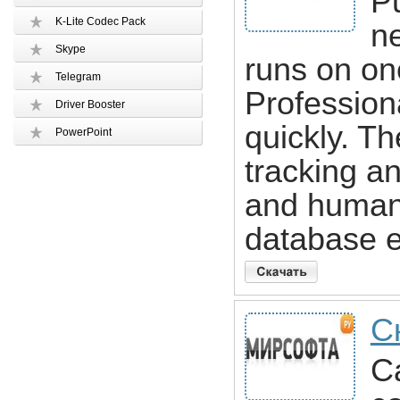
P
K-Lite Codec Pack
ne
Skype
runs on on
Telegram
Profession
Driver Booster
quickly. T
PowerPoint
tracking a
and human 
database e
С
Ca