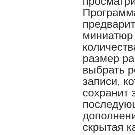
просматри
Программ
предвари
миниатюр 
количеств
размер ра
выбрать р
записи, к
сохранит 
последующ
дополнени
cкрытая к