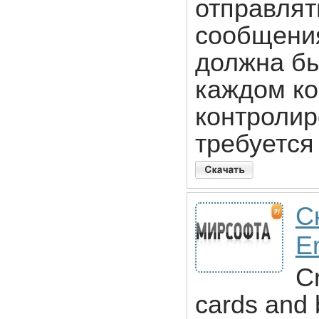
отправлят
сообщения
должна бы
каждом ко
контролир
требуется
С
En
Cr
cards and 