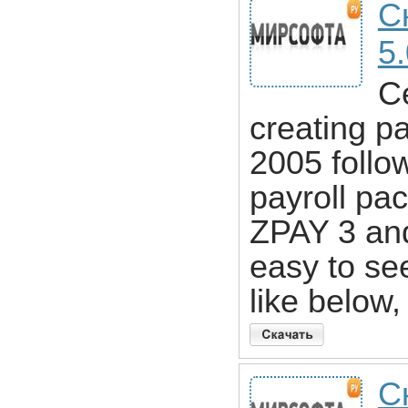
С
5.
Ce
creating p
2005 follow
payroll pa
ZPAY 3 and
easy to se
like below,
С