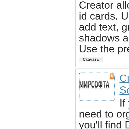
Creator all
id cards. U
add text, 
shadows an
Use the pr
С
S
If
need to or
you'll find