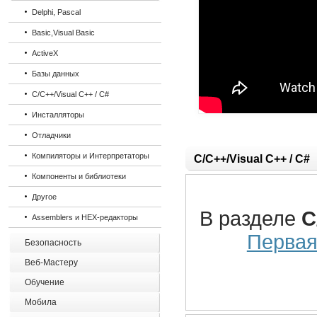
Delphi, Pascal
Basic,Visual Basic
ActiveX
Базы данных
C/C++/Visual C++ / C#
Инсталляторы
Отладчики
Компиляторы и Интерпретаторы
C/C++/Visual C++ / C#
Компоненты и библиотеки
Другое
В разделе
C
Assemblers и HEX-редакторы
Перва
Безопасность
Веб-Мастеру
Обучение
Мобила