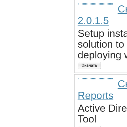
Ск
2.0.1.5
Setup insta
solution to
deploying 
Ск
Reports
Active Dir
Tool