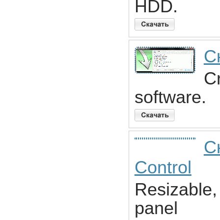
HDD.
С
Cr
software.
С
Control
Resizable, 
panel