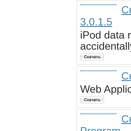
С
3.0.1.5
iPod data 
accidentall
С
Web Appli
С