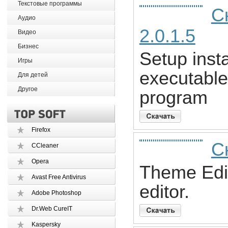
Текстовые программы
Ск
Аудио
2.0.1.5
Видео
Бизнес
Setup instal
Игры
executable
Для детей
Другое
program
Firefox
С
CCleaner
Opera
Theme Edit
Avast Free Antivirus
editor.
Adobe Photoshop
Dr.Web CureIT
Kaspersky