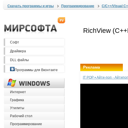
Скачать программы и игры
Программирование
C/C++/Visual C+
Софт
Драйвера
DLL файлы
Реклама
Программы для Вконтакте
IT POP • Айти-поп - Айтип
Интернет
Графика
Утилиты
Рабочий стол
Программирование