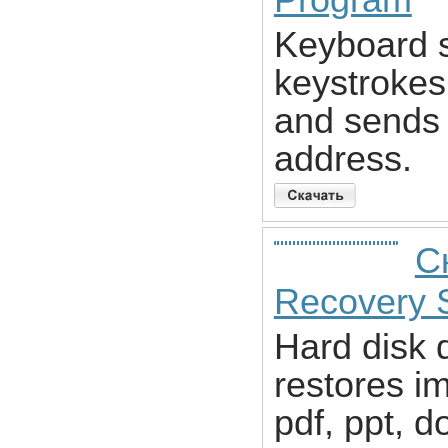
Program
Keyboard su
keystrokes
and sends i
address.
С
Recovery 
Hard disk d
restores im
pdf, ppt, d