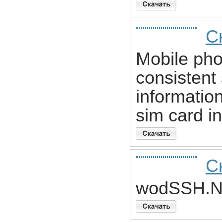
С
Mobile phon
consistent
informatio
sim card in
С
wodSSH.NE