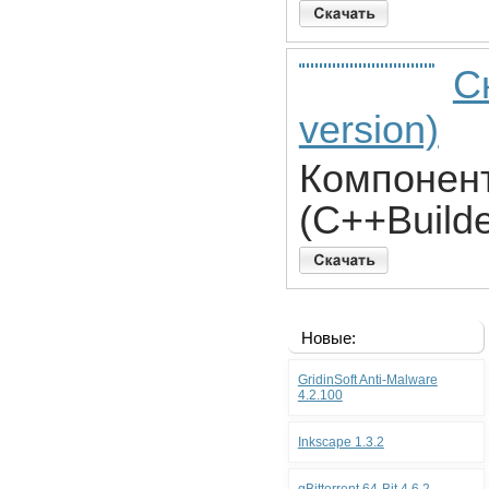
С
version)
Компонент
(C++Builde
Новые:
GridinSoft Anti-Malware
4.2.100
Inkscape 1.3.2