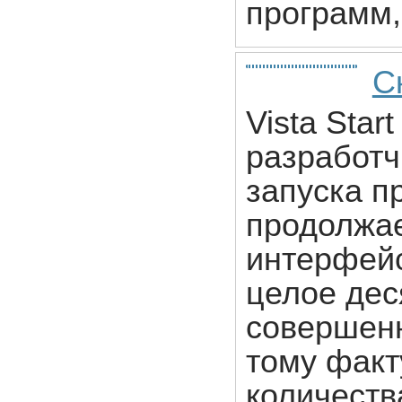
программ,
С
Vista Star
разработч
запуска п
продолжае
интерфейс
целое дес
совершенн
тому факт
количеств