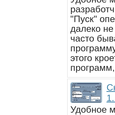
разработч
"Пуск" оп
далеко не
часто быв
программу
этого крое
программ,
С
1.
Удобное м