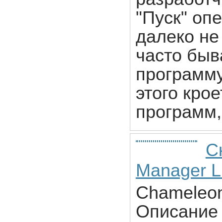
"Пуск" оп
далеко не
часто быв
программу
этого крое
программ,
С
Manager Li
Chameleon 
Описание 