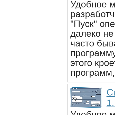
Удобное м
разработч
"Пуск" оп
далеко не
часто быв
программу
этого крое
программ,
С
1.
Удобное м