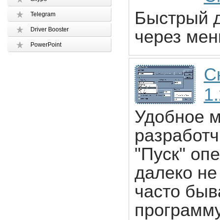
Быстрый д
Telegram
Driver Booster
через ме
PowerPoint
С
1
Удобное м
разработч
"Пуск" оп
далеко не
часто быв
программу