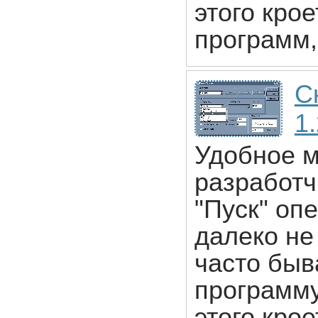
этого крое
программ,
С
1
Удобное м
разработч
"Пуск" оп
далеко не
часто быв
программу
этого крое