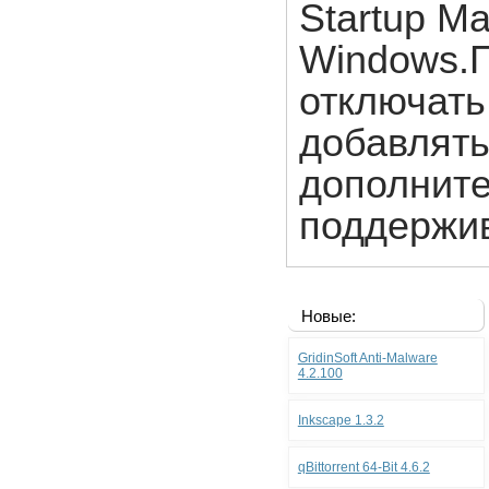
Startup M
Windows.
отключать
добавлять
дополнит
поддержив
Новые:
GridinSoft Anti-Malware
4.2.100
Inkscape 1.3.2
qBittorrent 64-Bit 4.6.2