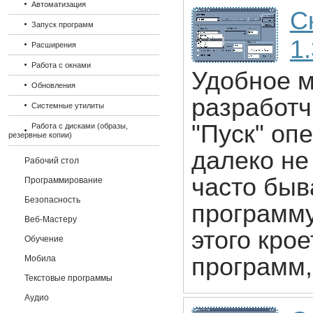
Автоматизация
С
Запуск программ
1
Расширения
Работа с окнами
Удобное м
Обновления
разработч
Системные утилиты
"Пуск" оп
Работа с дисками (образы,
резервные копии)
далеко не
Рабочий стол
часто быв
Программирование
Безопасность
программу
Веб-Мастеру
этого крое
Обучение
программ,
Мобила
Текстовые программы
Аудио