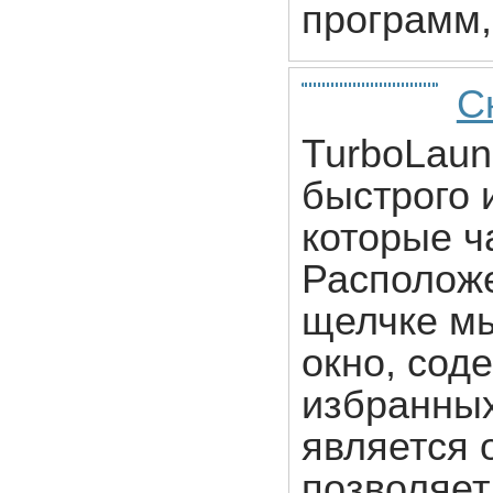
программ,
С
TurboLaun
быстрого 
которые ч
Расположе
щелчке мы
окно, сод
избранных
является 
позволяет