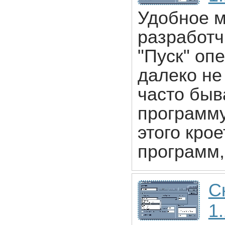
Удобное м
разработч
"Пуск" оп
далеко не
часто быв
программу
этого крое
программ,
С
1.