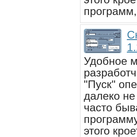
программ,
С
1
Удобное м
разработч
"Пуск" оп
далеко не
часто быв
программу
этого крое