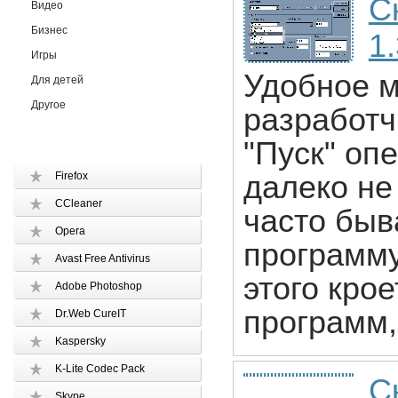
С
Видео
Бизнес
1
Игры
Удобное м
Для детей
Другое
разработч
"Пуск" оп
Firefox
далеко не
CCleaner
часто быв
Opera
программу
Avast Free Antivirus
этого крое
Adobe Photoshop
программ,
Dr.Web CureIT
Kaspersky
K-Lite Codec Pack
С
Skype