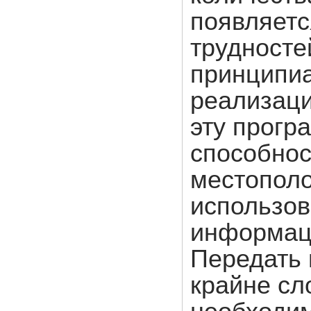
появляетс
трудностей
принципи
реализаци
эту прогр
способнос
местополо
использов
информац
Передать 
крайне сл