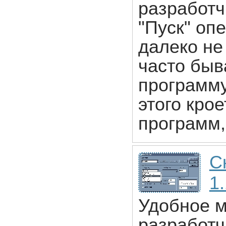
разработч
"Пуск" оп
далеко не
часто быв
программу
этого крое
программ,
С
1
Удобное м
разработч