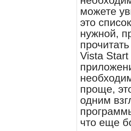
необходим
можете ув
это списо
нужной, п
прочитать
Vista Star
приложени
необходим
проще, эт
одним взг
программы
что еще б